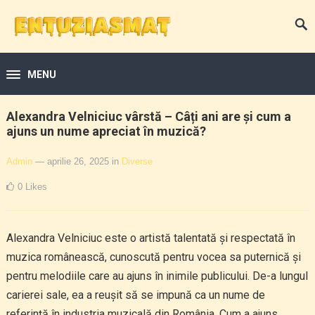
MENU
Alexandra Velniciuc vârstă – Câți ani are și cum a
ajuns un nume apreciat în muzică?
Admin
— aprilie 26, 2025
in
Diverse
0
Likes
Alexandra Velniciuc este o artistă talentată și respectată în
muzica românească, cunoscută pentru vocea sa puternică și
pentru melodiile care au ajuns în inimile publicului. De-a lungul
carierei sale, ea a reușit să se impună ca un nume de
referință în industria muzicală din România. Cum a ajuns