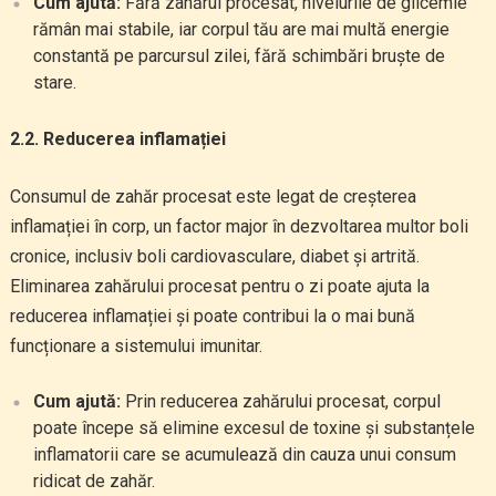
Cum ajută:
Fără zahărul procesat, nivelurile de glicemie
rămân mai stabile, iar corpul tău are mai multă energie
constantă pe parcursul zilei, fără schimbări bruște de
stare.
2.2. Reducerea inflamației
Consumul de zahăr procesat este legat de creșterea
inflamației în corp, un factor major în dezvoltarea multor boli
cronice, inclusiv boli cardiovasculare, diabet și artrită.
Eliminarea zahărului procesat pentru o zi poate ajuta la
reducerea inflamației și poate contribui la o mai bună
funcționare a sistemului imunitar.
Cum ajută:
Prin reducerea zahărului procesat, corpul
poate începe să elimine excesul de toxine și substanțele
inflamatorii care se acumulează din cauza unui consum
ridicat de zahăr.