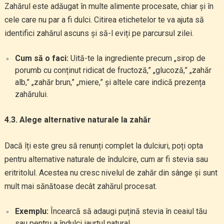
Zahărul este adăugat în multe alimente procesate, chiar și în
cele care nu par a fi dulci. Citirea etichetelor te va ajuta să
identifici zahărul ascuns și să-l eviți pe parcursul zilei.
Cum să o faci:
Uită-te la ingrediente precum „sirop de
porumb cu conținut ridicat de fructoză,” „glucoză,” „zahăr
alb,” „zahăr brun,” „miere,” și altele care indică prezența
zahărului.
4.3. Alege alternative naturale la zahăr
Dacă îți este greu să renunți complet la dulciuri, poți opta
pentru alternative naturale de îndulcire, cum ar fi stevia sau
eritritolul. Acestea nu cresc nivelul de zahăr din sânge și sunt
mult mai sănătoase decât zahărul procesat.
Exemplu:
Încearcă să adaugi puțină stevia în ceaiul tău
sau pentru a îndulci iaurtul natural.