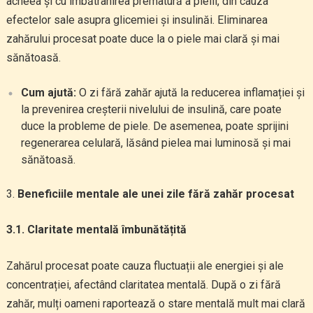
acneea și cu îmbătrânirea prematură a pielii, din cauza
efectelor sale asupra glicemiei și insulinăi. Eliminarea
zahărului procesat poate duce la o piele mai clară și mai
sănătoasă.
Cum ajută:
O zi fără zahăr ajută la reducerea inflamației și
la prevenirea creșterii nivelului de insulină, care poate
duce la probleme de piele. De asemenea, poate sprijini
regenerarea celulară, lăsând pielea mai luminosă și mai
sănătoasă.
Beneficiile mentale ale unei zile fără zahăr procesat
3.1. Claritate mentală îmbunătățită
Zahărul procesat poate cauza fluctuații ale energiei și ale
concentrației, afectând claritatea mentală. După o zi fără
zahăr, mulți oameni raportează o stare mentală mult mai clară