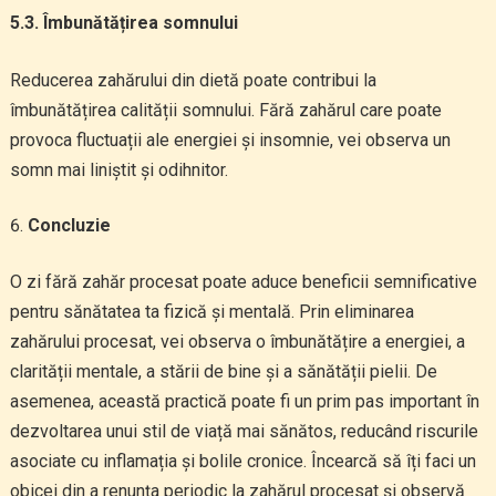
5.3. Îmbunătățirea somnului
Reducerea zahărului din dietă poate contribui la
îmbunătățirea calității somnului. Fără zahărul care poate
provoca fluctuații ale energiei și insomnie, vei observa un
somn mai liniștit și odihnitor.
Concluzie
O zi fără zahăr procesat poate aduce beneficii semnificative
pentru sănătatea ta fizică și mentală. Prin eliminarea
zahărului procesat, vei observa o îmbunătățire a energiei, a
clarității mentale, a stării de bine și a sănătății pielii. De
asemenea, această practică poate fi un prim pas important în
dezvoltarea unui stil de viață mai sănătos, reducând riscurile
asociate cu inflamația și bolile cronice. Încearcă să îți faci un
obicei din a renunța periodic la zahărul procesat și observă