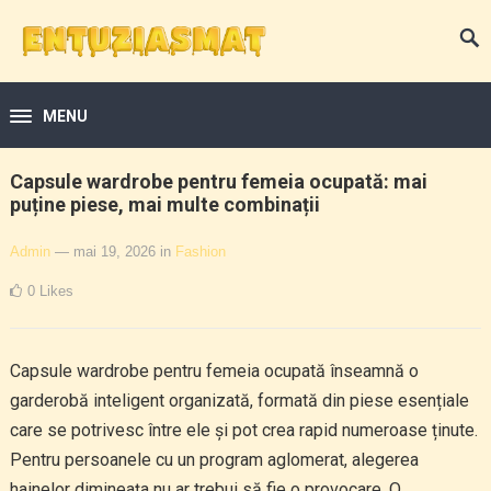
MENU
Capsule wardrobe pentru femeia ocupată: mai
puține piese, mai multe combinații
Admin
— mai 19, 2026
in
Fashion
0
Likes
Capsule wardrobe pentru femeia ocupată înseamnă o
garderobă inteligent organizată, formată din piese esențiale
care se potrivesc între ele și pot crea rapid numeroase ținute.
Pentru persoanele cu un program aglomerat, alegerea
hainelor dimineața nu ar trebui să fie o provocare. O