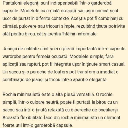
Pantalonii eleganți sunt indispensabili într-o garderobă
capsule. Modelele cu croială dreaptă sau ușor conică sunt
ușor de purtat în diferite contexte. Aceștia pot fi combinați cu
cămăși, pulovere sau tricouri simple, rezultând ținute potrivite
atât pentru birou, cât și pentru întâlniri informale.
Jeanșii de calitate sunt și ei o piesă importantă într-o capsule
wardrobe pentru femeia ocupată. Modelele simple, fără
aplicații sau rupturi, pot fi integrate ușor în ținute smart casual.
Un sacou și o pereche de loafers pot transforma imediat o
combinație de jeanși și tricou într-o apariție elegantă.
Rochia minimalistă este o altă piesă versatilă. O rochie
simplă, într-o culoare neutră, poate fi purtată la birou cu un
sacou sau într-o ținută relaxată cu o pereche de sneakerși.
Această flexibilitate face din rochia minimalistă un element
foarte util într-o garderobă capsule.