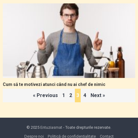
Cum să te motivezi atunci când nu ai chef de nimic
Paginație
« Previous
1
2
3
4
Next »
articole
© 2025
Entuziasmat
- Toate drepturile rezervate.
Despre noi
Politică de confidențialitate
Contact