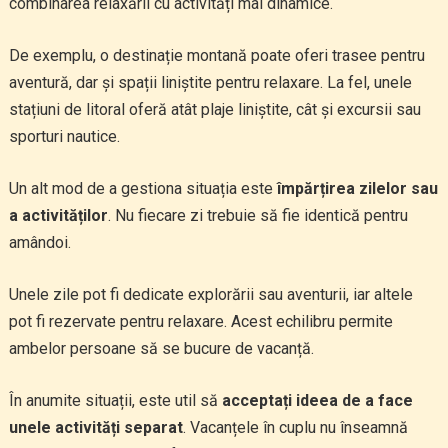
combinarea relaxării cu activități mai dinamice.
De exemplu, o destinație montană poate oferi trasee pentru
aventură, dar și spații liniștite pentru relaxare. La fel, unele
stațiuni de litoral oferă atât plaje liniștite, cât și excursii sau
sporturi nautice.
Un alt mod de a gestiona situația este
împărțirea zilelor sau
a activităților
. Nu fiecare zi trebuie să fie identică pentru
amândoi.
Unele zile pot fi dedicate explorării sau aventurii, iar altele
pot fi rezervate pentru relaxare. Acest echilibru permite
ambelor persoane să se bucure de vacanță.
În anumite situații, este util să
acceptați ideea de a face
unele activități separat
. Vacanțele în cuplu nu înseamnă