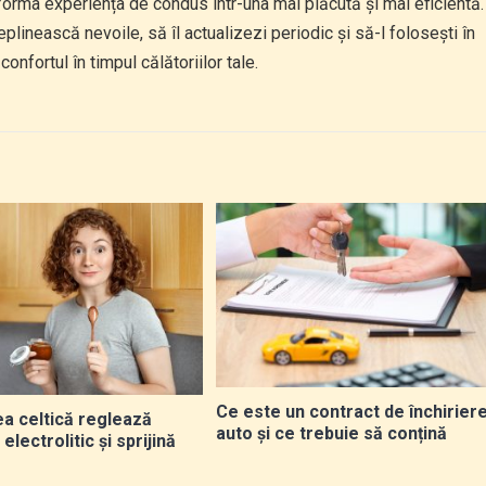
sforma experiența de condus într-una mai plăcută și mai eficientă.
plinească nevoile, să îl actualizezi periodic și să-l folosești în
nfortul în timpul călătoriilor tale.
Ce este un contract de închirier
a celtică reglează
auto și ce trebuie să conțină
 electrolitic și sprijină