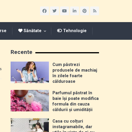
rse
Sănătate
Tehnologie
Recente
Cum păstrezi
s
produsele de machiaj
în zilele foarte
călduroase
Parfumul păstrat în
baie își poate modifica
formula din cauza
căldurii și umidității
Casa cu colțuri
instagramabile, dar