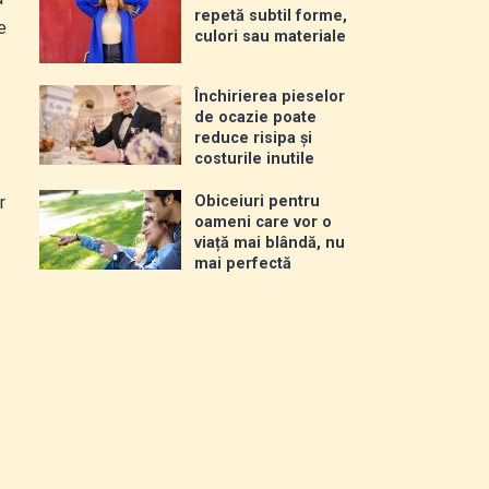
repetă subtil forme,
e
culori sau materiale
Închirierea pieselor
de ocazie poate
reduce risipa și
costurile inutile
r
Obiceiuri pentru
oameni care vor o
viață mai blândă, nu
mai perfectă