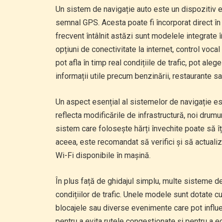
Un sistem de navigație auto este un dispozitiv e
semnal GPS. Acesta poate fi încorporat direct în 
frecvent întâlnit astăzi sunt modelele integrate 
opțiuni de conectivitate la internet, control vocal
pot afla în timp real condițiile de trafic, pot aleg
informații utile precum benzinării, restaurante sa
Un aspect esențial al sistemelor de navigație est
reflecta modificările de infrastructură, noi drumu
sistem care folosește hărți învechite poate să îț
aceea, este recomandat să verifici și să actualiz
Wi-Fi disponibile în mașină.
În plus față de ghidajul simplu, multe sisteme d
condițiilor de trafic. Unele modele sunt dotate cu
blocajele sau diverse evenimente care pot influe
pentru a evita rutele congestionate și pentru a