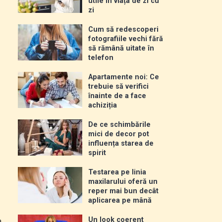
utile în viața de zi cu
zi
Cum să redescoperi
fotografiile vechi fără
să rămână uitate în
telefon
Apartamente noi: Ce
trebuie să verifici
înainte de a face
achiziția
De ce schimbările
mici de decor pot
influența starea de
spirit
Testarea pe linia
maxilarului oferă un
reper mai bun decât
aplicarea pe mână
Un look coerent
a