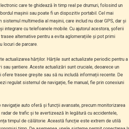
lectronic care te ghidează în timp real pe drumuri, folosind un
bordul mașinii sau poate fi un dispozitiv portabil. Cel mai
în sistemul multimedia al mașinii, care includ nu doar GPS, dar și
 și integrare cu telefoanele mobile. Cu ajutorul acestora, șoferii
e trasee alternative pentru a evita aglomerațiile și pot primi
u locuri de parcare.
e actualizarea hărților. Hărțile sunt actualizate periodic pentru a
ri sau șantiere. Aceste actualizări sunt cruciale, deoarece un
i ofere trasee greșite sau să nu includă informații recente. De
ezi regulat sistemul de navigație, fie manual, fie prin conexiuni
e navigație auto oferă și funcții avansate, precum monitorizarea
 radar de trafic și te avertizează în legătură cu accidentele,
nța timpul de călătorie. Această funcție este extrem de utilă
 economisi timp. De asemenea, unele sisteme permit conectarea l