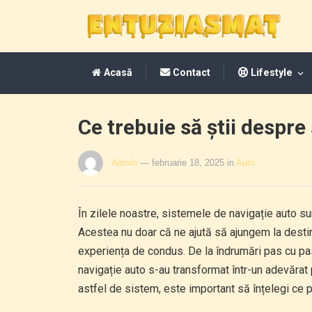
Acasă
Contact
Lifestyle
Ce trebuie să știi despre
Admin
— februarie 18, 2025
in
Auto
În zilele noastre, sistemele de navigație auto s
Acestea nu doar că ne ajută să ajungem la destin
experiența de condus. De la îndrumări pas cu pas
navigație auto s-au transformat într-un adevărat 
astfel de sistem, este important să înțelegi ce pre