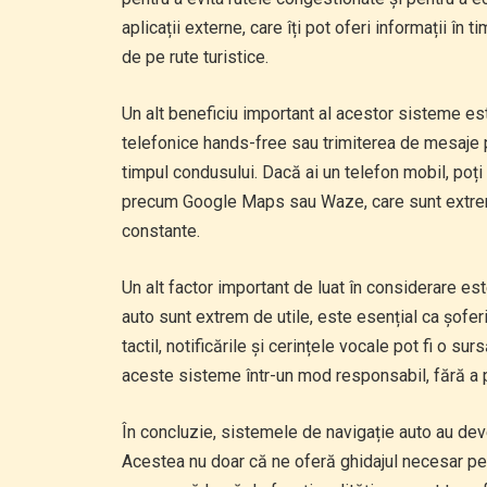
aplicații externe, care îți pot oferi informații în
de pe rute turistice.
Un alt beneficiu important al acestor sisteme es
telefonice hands-free sau trimiterea de mesaje p
timpul condusului. Dacă ai un telefon mobil, poți 
precum Google Maps sau Waze, care sunt extrem de
constante.
Un alt factor important de luat în considerare est
auto sunt extrem de utile, este esențial ca șofer
tactil, notificările și cerințele vocale pot fi o s
aceste sisteme într-un mod responsabil, fără a 
În concluzie, sistemele de navigație auto au de
Acestea nu doar că ne oferă ghidajul necesar pent