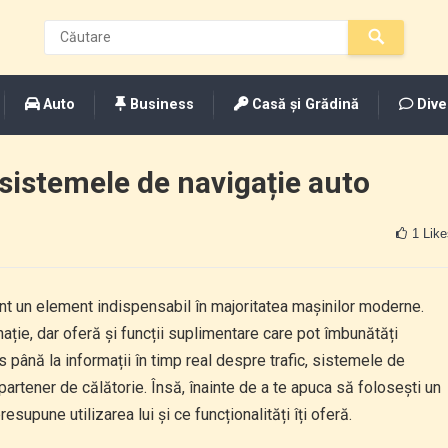
Auto
Business
Casă și Grădină
Dive
 sistemele de navigație auto
1
Like
unt un element indispensabil în majoritatea mașinilor moderne.
ație, dar oferă și funcții suplimentare care pot îmbunătăți
 până la informații în timp real despre trafic, sistemele de
partener de călătorie. Însă, înainte de a te apuca să folosești un
supune utilizarea lui și ce funcționalități îți oferă.