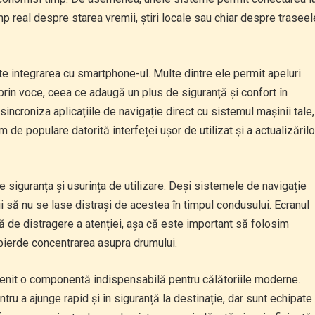
 timp real despre starea vremii, știri locale sau chiar despre traseel
te integrarea cu smartphone-ul. Multe dintre ele permit apeluri
rin voce, ceea ce adaugă un plus de siguranță și confort în
sincroniza aplicațiile de navigație direct cu sistemul mașinii tale,
 populare datorită interfeței ușor de utilizat și a actualizărilo
e siguranța și usurința de utilizare. Deși sistemele de navigație
ii să nu se lase distrași de acestea în timpul condusului. Ecranul
ursă de distragere a atenției, așa că este important să folosim
pierde concentrarea asupra drumului.
venit o componentă indispensabilă pentru călătoriile moderne.
ru a ajunge rapid și în siguranță la destinație, dar sunt echipate