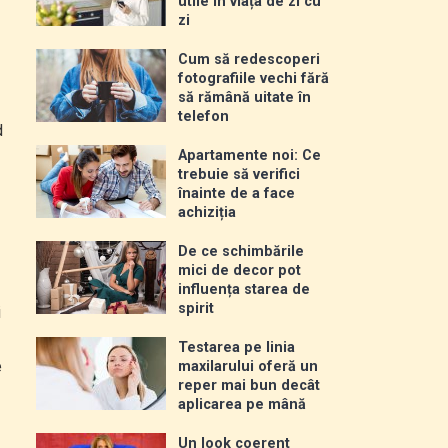
utile în viața de zi cu
zi
Cum să redescoperi
fotografiile vechi fără
să rămână uitate în
telefon
d
Apartamente noi: Ce
trebuie să verifici
înainte de a face
achiziția
De ce schimbările
mici de decor pot
influența starea de
spirit
i
Testarea pe linia
e
maxilarului oferă un
reper mai bun decât
aplicarea pe mână
Un look coerent