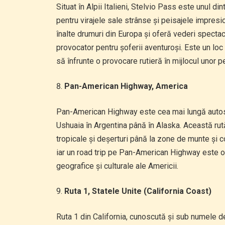
Situat în Alpii Italieni, Stelvio Pass este unul d
pentru virajele sale strânse și peisajele impresi
înalte drumuri din Europa și oferă vederi specta
provocator pentru șoferii aventuroși. Este un loc 
să înfrunte o provocare rutieră în mijlocul unor p
Pan-American Highway, America
Pan-American Highway este cea mai lungă autostr
Ushuaia în Argentina până în Alaska. Această rută
tropicale și deșerturi până la zone de munte și c
iar un road trip pe Pan-American Highway este o a
geografice și culturale ale Americii.
Ruta 1, Statele Unite (California Coast)
Ruta 1 din California, cunoscută și sub numele d