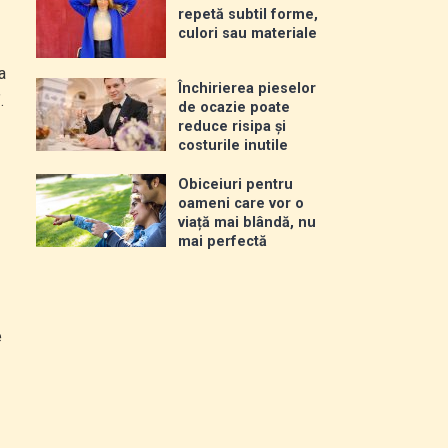
repetă subtil forme,
culori sau materiale
a
Închirierea pieselor
.
de ocazie poate
reduce risipa și
costurile inutile
Obiceiuri pentru
oameni care vor o
viață mai blândă, nu
mai perfectă
e