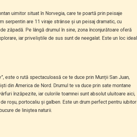
ontan uimitor situat în Norvegia, care te poartă prin peisaje
 serpentin are 11 viraje strânse și un peisaj dramatic, cu
 de zăpadă. Pe lângă drumul în sine, zona înconjurătoare oferă
xplorare, iar priveliștile de sus sunt de neegalat. Este un loc ideal
”, este o rută spectaculoasă ce te duce prin Munții San Juan,
liști din America de Nord. Drumul te va duce prin sate montane
ârfuri înzăpezite, iar culorile toamnei sunt absolut uluitoare aici,
de roșu, portocaliu și galben. Este un drum perfect pentru iubitori
ucure de liniștea naturii.