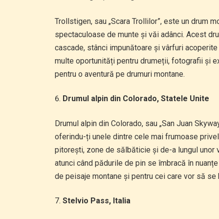
Trollstigen, sau „Scara Trollilor”, este un drum m
spectaculoase de munte și văi adânci. Acest drum
cascade, stânci impunătoare și vârfuri acoperite
multe oportunități pentru drumeții, fotografii și e
pentru o aventură pe drumuri montane.
Drumul alpin din Colorado, Statele Unite
Drumul alpin din Colorado, sau „San Juan Skyway
oferindu-ți unele dintre cele mai frumoase prive
pitorești, zone de sălbăticie și de-a lungul unor v
atunci când pădurile de pin se îmbracă în nuanțe 
de peisaje montane și pentru cei care vor să se b
Stelvio Pass, Italia