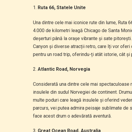
Ruta 66, Statele Unite
Una dintre cele mai iconice rute din lume, Ruta 
4.000 de kilometri leagă Chicago de Santa Monica,
deșerturi până la orașe vibrante și sate pitoreș
Canyon și diverse atracții retro, care îți vor ofer
pentru un road trip, oferindu-ți atât istorie, cât și
Atlantic Road, Norvegia
Considerată una dintre cele mai spectaculoase ru
insulele din sudul Norvegiei de continent. Drum
multe poduri care leagă insulele și oferind veder
parcurs, vei putea admira peisaje sublimate de stâ
face acest drum o adevărată aventură.
Great Ocean Road, Australia