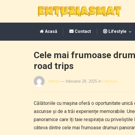
Acasă
Contact
Lifestyle
Cele mai frumoase drum
road trips
Admin
— februarie 28, 2025
in
Lifestyle
Călătoriile cu mașina oferă o oportunitate unică
ascunse și de a trăi experiențe memorabile. Unel
panoramice care îți taie respirația cu priveliștile 
câteva dintre cele mai frumoase drumuri panoram