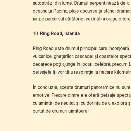
autostrăzi din lume. Drumul serpentinează de-a lu
oceanului Pacific, plaje ascunse și stânci dramati
iar pe parcursul călătoriei vei întâlni orașe pitore
Ring Road, Islanda
Ring Road este drumul principal care înconjoară î
vulcanice, ghețarilor, cascadei și coastelor spect
deoarece poți ajunge în locații celebre, precum La
peisajele îți vor tăia respirația la fiecare kilomet
În concluzie, aceste drumuri panoramice nu sunt 
emotive. Fiecare dintre ele oferă peisaje spectac
cu amintiri de neuitat și cu dorința de a explora ș
purtat de drumuri uimitoare!