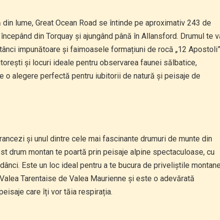
ă din lume, Great Ocean Road se întinde pe aproximativ 243 de
, începând din Torquay și ajungând până în Allansford. Drumul te v
stânci impunătoare și faimoasele formațiuni de rocă „12 Apostoli”
orești și locuri ideale pentru observarea faunei sălbatice,
o alegere perfectă pentru iubitorii de natură și peisaje de
 francezi și unul dintre cele mai fascinante drumuri de munte din
cest drum montan te poartă prin peisaje alpine spectaculoase, cu
adânci. Este un loc ideal pentru a te bucura de priveliștile montan
gă Valea Tarentaise de Valea Maurienne și este o adevărată
eisaje care îți vor tăia respirația.