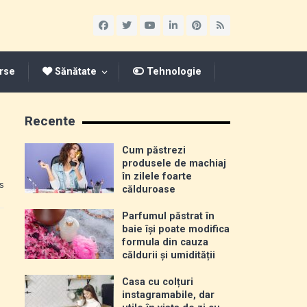
rse
Sănătate
Tehnologie
Recente
Cum păstrezi
produsele de machiaj
în zilele foarte
s
călduroase
Parfumul păstrat în
baie își poate modifica
formula din cauza
căldurii și umidității
Casa cu colțuri
instagramabile, dar