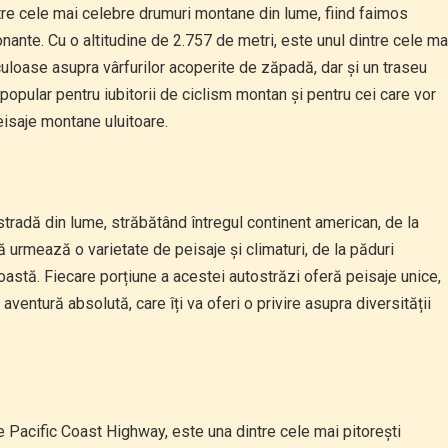
intre cele mai celebre drumuri montane din lume, fiind faimos
onante. Cu o altitudine de 2.757 de metri, este unul dintre cele ma
culoase asupra vârfurilor acoperite de zăpadă, dar și un traseu
popular pentru iubitorii de ciclism montan și pentru cei care vor
eisaje montane uluitoare.
adă din lume, străbătând întregul continent american, de la
 urmează o varietate de peisaje și climaturi, de la păduri
oastă. Fiecare porțiune a acestei autostrăzi oferă peisaje unice,
ventură absolută, care îți va oferi o privire asupra diversității
e Pacific Coast Highway, este una dintre cele mai pitorești