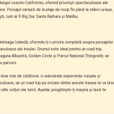
ngul coastei Californiei, oferind priveliști spectaculoase ale
ce. Peisajul variază de la plaje de nisip fin până la stânci uriașe,
ști, cum ar fi Big Sur, Santa Barbara și Malibu.
ntreaga Islandă, oferindu-ți o privire completă asupra peisajelor
aculoase ale insulei. Drumul este ideal pentru un road trip,
guna Albastră, Golden Circle și Parcul Național Thingvellir, iar
ru parcurs.
doar rute de călătorie, ci adevărate experiențe vizuale și
uloase, iar un road trip pe oricare dintre aceste trasee te va lăs
i alte colțuri ale lumii. Așadar, pregătește-ți mașina și lasă-te