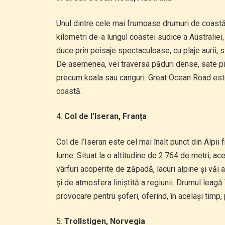
Unul dintre cele mai frumoase drumuri de coast
kilometri de-a lungul coastei sudice a Australiei
duce prin peisaje spectaculoase, cu plaje aurii, 
De asemenea, vei traversa păduri dense, sate pit
precum koala sau canguri. Great Ocean Road este 
coastă.
Col de l’Iseran, Franța
Col de l’Iseran este cel mai înalt punct din Alpii
lume. Situat la o altitudine de 2.764 de metri, a
vârfuri acoperite de zăpadă, lacuri alpine și văi 
și de atmosfera liniștită a regiunii. Drumul lea
provocare pentru șoferi, oferind, în același timp, p
Trollstigen, Norvegia