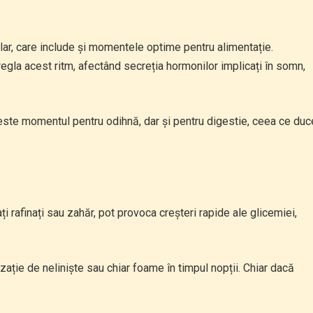
ar, care include și momentele optime pentru alimentație.
gla acest ritm, afectând secreția hormonilor implicați în somn,
 este momentul pentru odihnă, dar și pentru digestie, ceea ce duc
i rafinați sau zahăr, pot provoca creșteri rapide ale glicemiei,
nzație de neliniște sau chiar foame în timpul nopții. Chiar dacă