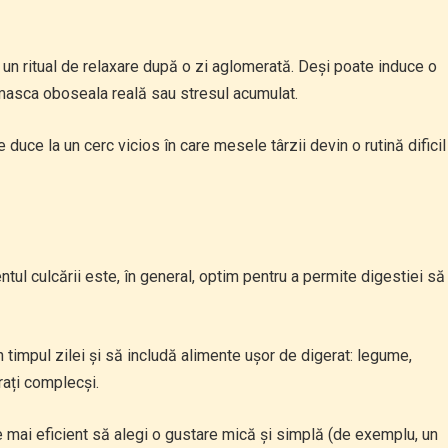
 un ritual de relaxare după o zi aglomerată. Deși poate induce o
masca oboseala reală sau stresul acumulat.
 duce la un cerc vicios în care mesele târzii devin o rutină dificil
tul culcării este, în general, optim pentru a permite digestiei să
 timpul zilei și să includă alimente ușor de digerat: legume,
rați complecși.
 mai eficient să alegi o gustare mică și simplă (de exemplu, un