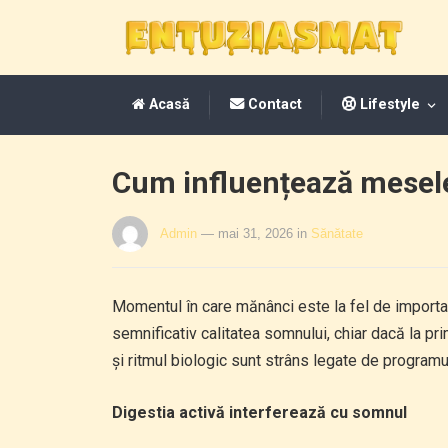
Acasă
Contact
Lifestyle
Cum influențează mesele
Admin
— mai 31, 2026
in
Sănătate
Momentul în care mănânci este la fel de importan
semnificativ calitatea somnului, chiar dacă la p
și ritmul biologic sunt strâns legate de programu
Digestia activă interferează cu somnul