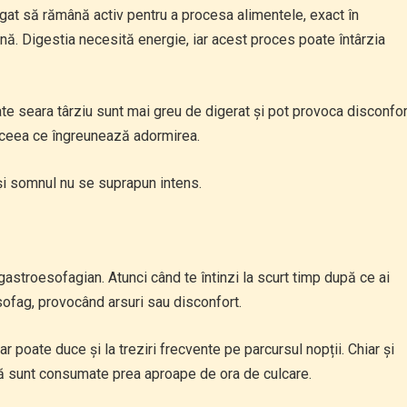
gat să rămână activ pentru a procesa alimentele, exact în
ihnă. Digestia necesită energie, iar acest proces poate întârzia
 seara târziu sunt mai greu de digerat și pot provoca disconfor
 ceea ce îngreunează adormirea.
și somnul nu se suprapun intens.
gastroesofagian. Atunci când te întinzi la scurt timp după ce ai
ofag, provocând arsuri sau disconfort.
r poate duce și la treziri frecvente pe parcursul nopții. Chiar și
 sunt consumate prea aproape de ora de culcare.