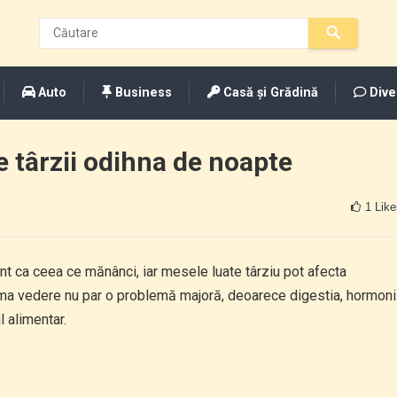
Auto
Business
Casă și Grădină
Dive
 târzii odihna de noapte
1
Like
t ca ceea ce mănânci, iar mesele luate târziu pot afecta
rima vedere nu par o problemă majoră, deoarece digestia, hormoni
l alimentar.