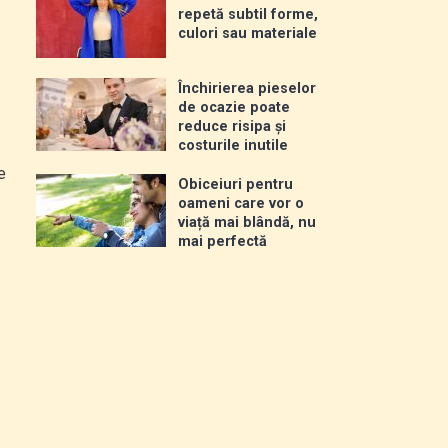
repetă subtil forme,
culori sau materiale
Închirierea pieselor
de ocazie poate
reduce risipa și
costurile inutile
e
Obiceiuri pentru
oameni care vor o
viață mai blândă, nu
mai perfectă