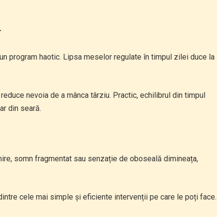
r
n program haotic. Lipsa meselor regulate în timpul zilei duce la
 reduce nevoia de a mânca târziu. Practic, echilibrul din timpul
ar din seară.
ormire, somn fragmentat sau senzație de oboseală dimineața,
dintre cele mai simple și eficiente intervenții pe care le poți face.