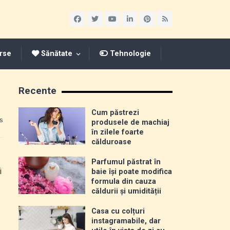
rse
Sănătate
Tehnologie
Recente
Cum păstrezi
s
produsele de machiaj
în zilele foarte
călduroase
Parfumul păstrat în
i
baie își poate modifica
formula din cauza
căldurii și umidității
Casa cu colțuri
instagramabile, dar