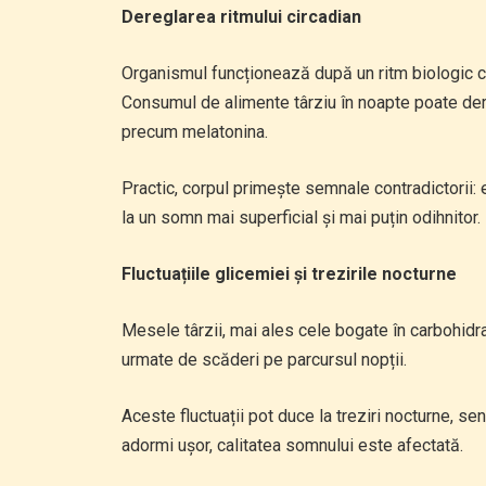
Dereglarea ritmului circadian
Organismul funcționează după un ritm biologic cl
Consumul de alimente târziu în noapte poate dere
precum melatonina.
Practic, corpul primește semnale contradictorii:
la un somn mai superficial și mai puțin odihnitor.
Fluctuațiile glicemiei și trezirile nocturne
Mesele târzii, mai ales cele bogate în carbohidraț
urmate de scăderi pe parcursul nopții.
Aceste fluctuații pot duce la treziri nocturne, se
adormi ușor, calitatea somnului este afectată.