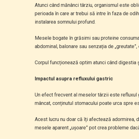
Atunci când mănânci târziu, organismul este obli
perioada în care ar trebui să intre în faza de od
instalarea somnului profund.
Mesele bogate în grăsimi sau proteine consumate
abdominal, balonare sau senzația de „greutate”,
Corpul funcționează optim atunci când digestia 
Impactul asupra refluxului gastric
Un efect frecvent al meselor târzii este refluxul 
mâncat, conținutul stomacului poate urca spre es
Acest lucru nu doar că îți afectează adormirea, da
mesele aparent „ușoare” pot crea probleme dacă