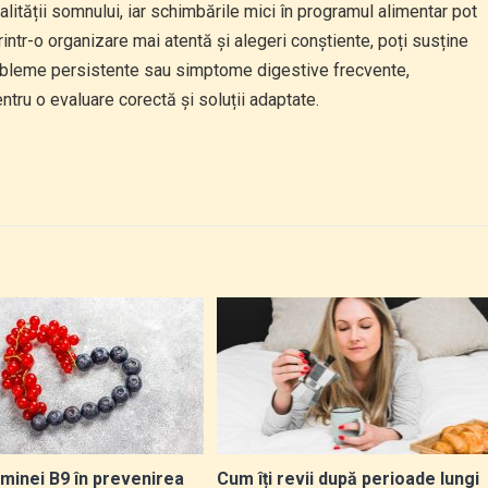
ității somnului, iar schimbările mici în programul alimentar pot
intr-o organizare mai atentă și alegeri conștiente, poți susține
probleme persistente sau simptome digestive frecvente,
tru o evaluare corectă și soluții adaptate.
aminei B9 în prevenirea
Cum îți revii după perioade lungi