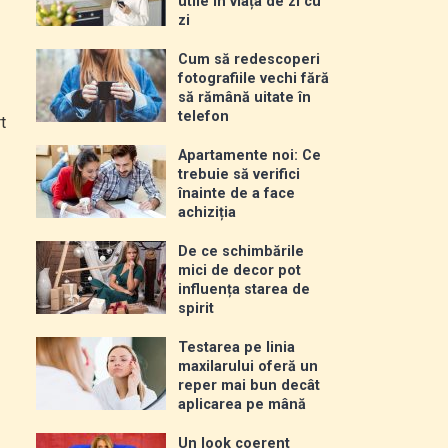
utile în viața de zi cu
zi
Cum să redescoperi
fotografiile vechi fără
să rămână uitate în
telefon
t
Apartamente noi: Ce
trebuie să verifici
înainte de a face
achiziția
De ce schimbările
mici de decor pot
influența starea de
spirit
Testarea pe linia
maxilarului oferă un
reper mai bun decât
aplicarea pe mână
Un look coerent