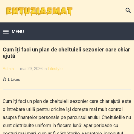
MENU
Cum îți faci un plan de cheltuieli sezonier care chiar
ajută
Admin
— mai 29, 2026
in
Lifestyle
1
Likes
Cum îți faci un plan de cheltuieli sezonier care chiar ajută este
o întrebare utilă pentru oricine își dorește mai mult control
asupra finanțelor personale pe parcursul anului. Cheltuielile nu
sunt distribuite uniform în fiecare lună: apar perioade cu
costuri mai mari, cum ar fi sărbătorile, vacanțele, începutul