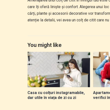
Amenajarea unui colț de citit în livingul tău este
care îți oferă liniște și confort. Alegerea unui loc
cărți, plante și accesorii decorative vor transform
atenție la detalii, vei avea un colț de citit care nu
You might like
Casa cu colțuri instagramabile,
Apartame
dar utile în viața de zi cu zi
verifici 