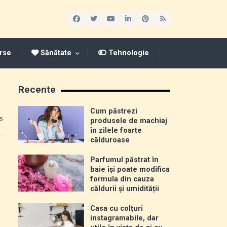
rse
Sănătate
Tehnologie
Recente
Cum păstrezi
s
produsele de machiaj
în zilele foarte
călduroase
Parfumul păstrat în
baie își poate modifica
formula din cauza
căldurii și umidității
Casa cu colțuri
instagramabile, dar