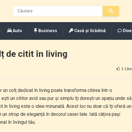
Auto
Business
Casă și Grădină
Dive
de citit în living
1
Like
iar un colț dedicat în living poate transforma citirea într-o
ști un cititor avid sau pur și simplu îți dorești un spațiu unde să
it în living este o idee minunată. Acest loc nu doar că îți oferă un
și un strop de eleganță în decorul casei tale. Iată câțiva pași
nal în livingul tău.