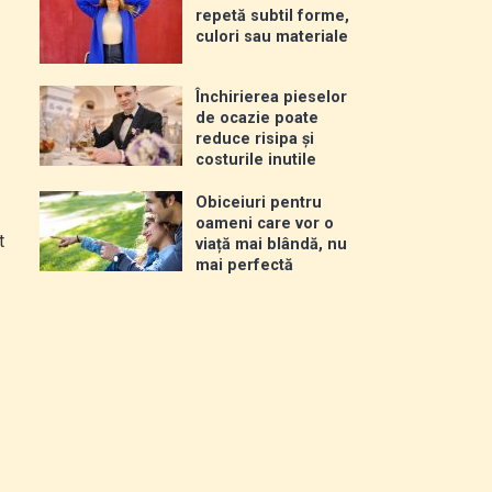
repetă subtil forme,
culori sau materiale
Închirierea pieselor
de ocazie poate
reduce risipa și
costurile inutile
Obiceiuri pentru
oameni care vor o
t
viață mai blândă, nu
mai perfectă