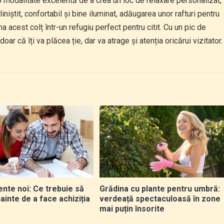
 o modalitate excelentă de a crea un loc de relaxare personalizat,
 liniștit, confortabil și bine iluminat, adăugarea unor rafturi pentru
a acest colț într-un refugiu perfect pentru citit. Cu un pic de
 doar că îți va plăcea ție, dar va atrage și atenția oricărui vizitator.
nte noi: Ce trebuie să
Grădina cu plante pentru umbră:
înainte de a face achiziția
verdeață spectaculoasă în zone
mai puțin însorite