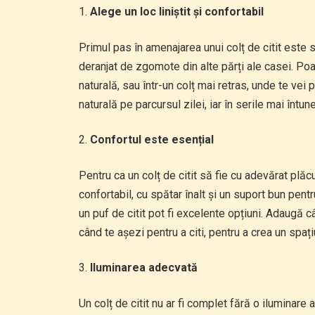
Alege un loc liniștit și confortabil
Primul pas în amenajarea unui colț de citit este să
deranjat de zgomote din alte părți ale casei. Poa
naturală, sau într-un colț mai retras, unde te vei p
naturală pe parcursul zilei, iar în serile mai întun
Confortul este esențial
Pentru ca un colț de citit să fie cu adevărat plăc
confortabil, cu spătar înalt și un suport bun pent
un puf de citit pot fi excelente opțiuni. Adaugă 
când te așezi pentru a citi, pentru a crea un spaț
Iluminarea adecvată
Un colț de citit nu ar fi complet fără o iluminare