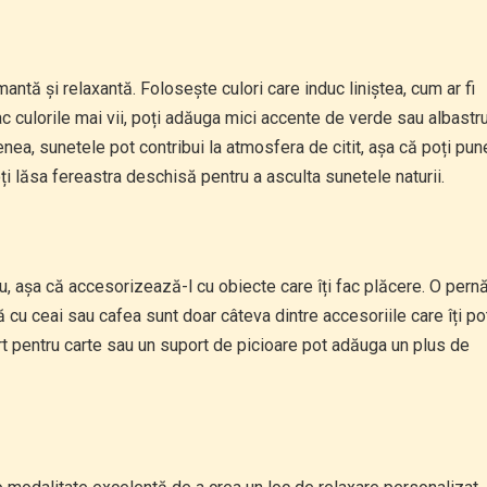
mantă și relaxantă. Folosește culori care induc liniștea, cum ar fi
lac culorile mai vii, poți adăuga mici accente de verde sau albastru
nea, sunetele pot contribui la atmosfera de citit, așa că poți pun
oți lăsa fereastra deschisă pentru a asculta sunetele naturii.
ugiu, așa că accesorizează-l cu obiecte care îți fac plăcere. O pern
cu ceai sau cafea sunt doar câteva dintre accesoriile care îți po
t pentru carte sau un suport de picioare pot adăuga un plus de