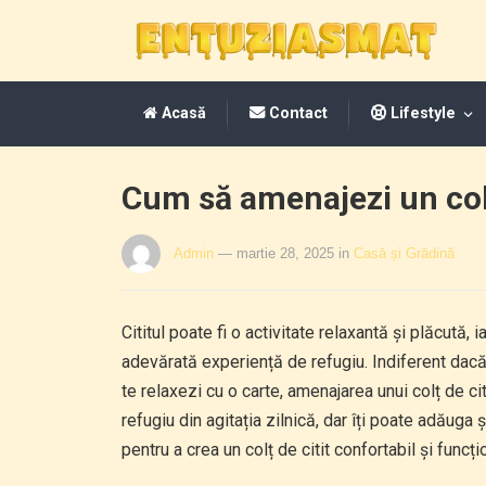
Acasă
Contact
Lifestyle
Cum să amenajezi un colț 
Admin
— martie 28, 2025
in
Casă și Grădină
Cititul poate fi o activitate relaxantă și plăcută, 
adevărată experiență de refugiu. Indiferent dacă e
te relaxezi cu o carte, amenajarea unui colț de cit
refugiu din agitația zilnică, dar îți poate adăuga 
pentru a crea un colț de citit confortabil și funcțio