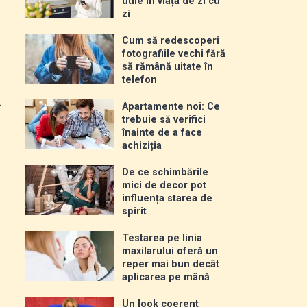
utile în viața de zi cu
zi
Cum să redescoperi
fotografiile vechi fără
să rămână uitate în
telefon
.
Apartamente noi: Ce
trebuie să verifici
înainte de a face
achiziția
De ce schimbările
mici de decor pot
influența starea de
spirit
Testarea pe linia
maxilarului oferă un
reper mai bun decât
aplicarea pe mână
Un look coerent