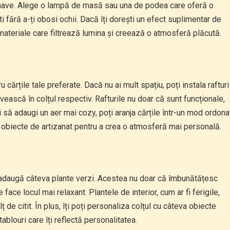
t-have. Alege o lampă de masă sau una de podea care oferă o
ti fără a-ți obosi ochii. Dacă îți dorești un efect suplimentar de
materiale care filtrează lumina și creează o atmosferă plăcută.
u cărțile tale preferate. Dacă nu ai mult spațiu, poți instala rafturi
ească în colțul respectiv. Rafturile nu doar că sunt funcționale,
 să adaugi un aer mai cozy, poți aranja cărțile într-un mod ordona
 obiecte de artizanat pentru a crea o atmosferă mai personală.
t, adaugă câteva plante verzi. Acestea nu doar că îmbunătățesc
face locul mai relaxant. Plantele de interior, cum ar fi ferigile,
 de citit. În plus, îți poți personaliza colțul cu câteva obiecte
ablouri care îți reflectă personalitatea.