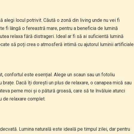
 alegi locul potrivit. Căută o zonă din living unde nu vei fi
te fi lângă o fereastră mare, pentru a beneficia de lumină
utea relaxa fără distrageri. Ideal ar fi să ai suficientă lumină
ecate să poți crea o atmosferă intimă cu ajutorul luminii artificiale
ut, confortul este esențial. Alege un scaun sau un fotoliu
ru brațe. Dacă îți dorești un plus de relaxare, o canapea mică sau
câteva perne moi și o pătură groasă, care să te învăluie atunci
iu de relaxare complet.
 adecvată. Lumina naturală este ideală pe timpul zilei, dar pentru