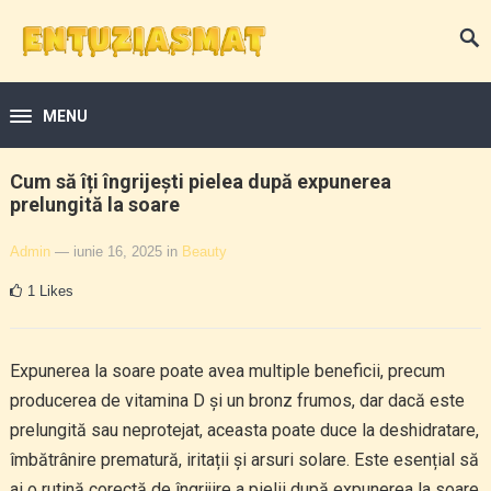
MENU
Cum să îți îngrijești pielea după expunerea
prelungită la soare
Admin
— iunie 16, 2025
in
Beauty
1
Likes
Expunerea la soare poate avea multiple beneficii, precum
producerea de vitamina D și un bronz frumos, dar dacă este
prelungită sau neprotejat, aceasta poate duce la deshidratare,
îmbătrânire prematură, iritații și arsuri solare. Este esențial să
ai o rutină corectă de îngrijire a pielii după expunerea la soare