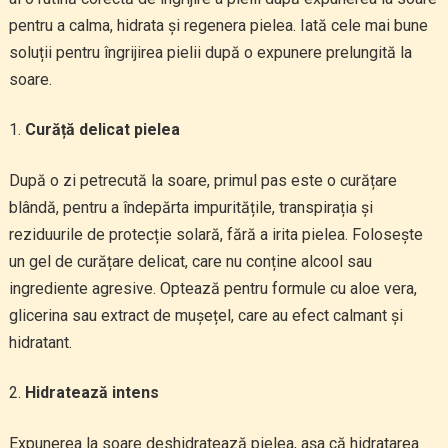
pentru a calma, hidrata și regenera pielea. Iată cele mai bune
soluții pentru îngrijirea pielii după o expunere prelungită la
soare.
Curăță delicat pielea
După o zi petrecută la soare, primul pas este o curățare
blândă, pentru a îndepărta impuritățile, transpirația și
reziduurile de protecție solară, fără a irita pielea. Folosește
un gel de curățare delicat, care nu conține alcool sau
ingrediente agresive. Optează pentru formule cu aloe vera,
glicerina sau extract de mușețel, care au efect calmant și
hidratant.
Hidratează intens
Expunerea la soare deshidratează pielea, așa că hidratarea