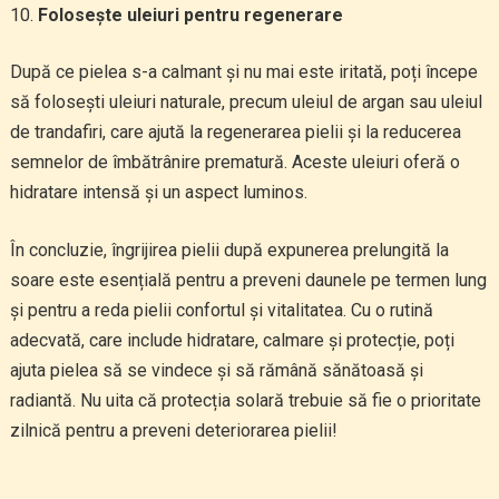
Folosește uleiuri pentru regenerare
După ce pielea s-a calmant și nu mai este iritată, poți începe
să folosești uleiuri naturale, precum uleiul de argan sau uleiul
de trandafiri, care ajută la regenerarea pielii și la reducerea
semnelor de îmbătrânire prematură. Aceste uleiuri oferă o
hidratare intensă și un aspect luminos.
În concluzie, îngrijirea pielii după expunerea prelungită la
soare este esențială pentru a preveni daunele pe termen lung
și pentru a reda pielii confortul și vitalitatea. Cu o rutină
adecvată, care include hidratare, calmare și protecție, poți
ajuta pielea să se vindece și să rămână sănătoasă și
radiantă. Nu uita că protecția solară trebuie să fie o prioritate
zilnică pentru a preveni deteriorarea pielii!