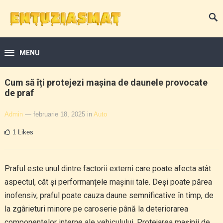
MENU
Cum să îți protejezi mașina de daunele provocate
de praf
Admin
— februarie 18, 2025
in
Auto
1
Likes
Praful este unul dintre factorii externi care poate afecta atât
aspectul, cât și performanțele mașinii tale. Deși poate părea
inofensiv, praful poate cauza daune semnificative în timp, de
la zgârieturi minore pe caroserie până la deteriorarea
componentelor interne ale vehiculului. Protejarea mașinii de