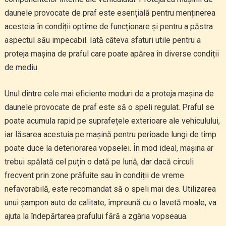
daunele provocate de praf este esențială pentru menținerea
acesteia în condiții optime de funcționare și pentru a păstra
aspectul său impecabil. Iată câteva sfaturi utile pentru a
proteja mașina de praful care poate apărea în diverse condiții
de mediu.
Unul dintre cele mai eficiente moduri de a proteja mașina de
daunele provocate de praf este să o speli regulat. Praful se
poate acumula rapid pe suprafețele exterioare ale vehiculului,
iar lăsarea acestuia pe mașină pentru perioade lungi de timp
poate duce la deteriorarea vopselei. În mod ideal, mașina ar
trebui spălată cel puțin o dată pe lună, dar dacă circuli
frecvent prin zone prăfuite sau în condiții de vreme
nefavorabilă, este recomandat să o speli mai des. Utilizarea
unui șampon auto de calitate, împreună cu o lavetă moale, va
ajuta la îndepărtarea prafului fără a zgâria vopseaua.