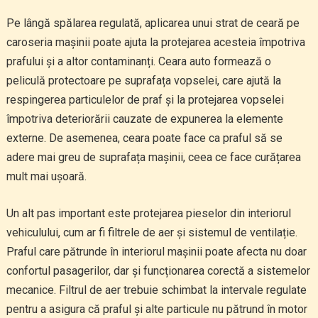
Pe lângă spălarea regulată, aplicarea unui strat de ceară pe
caroseria mașinii poate ajuta la protejarea acesteia împotriva
prafului și a altor contaminanți. Ceara auto formează o
peliculă protectoare pe suprafața vopselei, care ajută la
respingerea particulelor de praf și la protejarea vopselei
împotriva deteriorării cauzate de expunerea la elemente
externe. De asemenea, ceara poate face ca praful să se
adere mai greu de suprafața mașinii, ceea ce face curățarea
mult mai ușoară.
Un alt pas important este protejarea pieselor din interiorul
vehiculului, cum ar fi filtrele de aer și sistemul de ventilație.
Praful care pătrunde în interiorul mașinii poate afecta nu doar
confortul pasagerilor, dar și funcționarea corectă a sistemelor
mecanice. Filtrul de aer trebuie schimbat la intervale regulate
pentru a asigura că praful și alte particule nu pătrund în motor