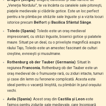
„Veneția Nordului”, te va încânta cu canalele sale pitorești,
piațele medievale și clădirile gotice. Este un loc perfect
pentru a te plimba pe străzile sale înguste și a vizita locuri
istorice precum
Belfort
și
Basilica Sfântul Sânge
.
Toledo (Spania)
: Toledo este un oraș medieval
impresionant, cu străzi înguste, biserici gotice și palatele
maure. Situat pe un deal, cu o priveliște magnifică asupra
râului Tajo, Toledo este un amestec fascinant de culturi
creștine, evreiești și musulmane.
Rothenburg ob der Tauber (Germania)
: Situat în
regiunea
Franconia
, Rothenburg ob der Tauber este un
oraș medieval de o frumusețe rară, cu ziduri intacte, turnuri
și case din lemn cu feronerie complicată. Acesta este
ideal pentru o vacanță liniștită, cu plimbări în jurul orașului
vechi.
Avila (Spania)
: Acest oraș din
Castilia și Leon
este
faimos pentru zidurile sale medievale, care înconjoară