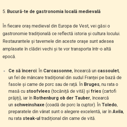
Bucură-te de gastronomia locală medievală
În fiecare oraș medieval din Europa de Vest, vei găsi o
gastronomie tradițională ce reflectă istoria și cultura locului.
Restaurantele și tavernele din aceste orașe sunt adesea
amplasate în clădiri vechi și te vor transporta într-o altă
epocă.
Ce să încerci
: În
Carcassonne
, încearcă un
cassoulet
,
un fel de mâncare tradițional din sudul Franței pe bază de
fasole și carne de porc sau de rață. În
Bruges
, nu rata o
masă cu
stoofvlees
(tocăniță de vită) și
fries
(cartofi
prăjiți), iar în
Rothenburg ob der Tauber
, încearcă
un
schweinshaxe
(coadă de porc la cuptor). În
Toledo
,
preparatele din vânat sunt o alegere excelentă, iar în
Avila
,
nu rata
steak-ul
tradițional din carne de vită.