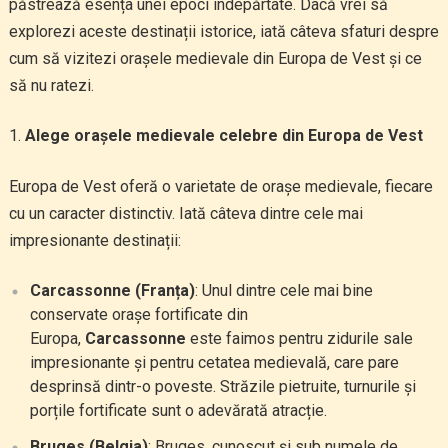
păstrează esența unei epoci îndepărtate. Dacă vrei să
explorezi aceste destinații istorice, iată câteva sfaturi despre
cum să vizitezi orașele medievale din Europa de Vest și ce
să nu ratezi.
Alege orașele medievale celebre din Europa de Vest
Europa de Vest oferă o varietate de orașe medievale, fiecare
cu un caracter distinctiv. Iată câteva dintre cele mai
impresionante destinații:
Carcassonne (Franța)
: Unul dintre cele mai bine
conservate orașe fortificate din
Europa,
Carcassonne
este faimos pentru zidurile sale
impresionante și pentru cetatea medievală, care pare
desprinsă dintr-o poveste. Străzile pietruite, turnurile și
porțile fortificate sunt o adevărată atracție.
Bruges (Belgia)
: Bruges, cunoscut și sub numele de