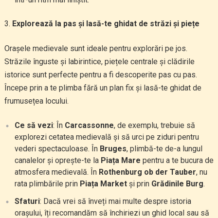
Explorează la pas și lasă-te ghidat de străzi și piețe
Orașele medievale sunt ideale pentru explorări pe jos.
Străzile înguste și labirintice, piețele centrale și clădirile
istorice sunt perfecte pentru a fi descoperite pas cu pas.
Începe prin a te plimba fără un plan fix și lasă-te ghidat de
frumusețea locului.
Ce să vezi
: În
Carcassonne
, de exemplu, trebuie să
explorezi cetatea medievală și să urci pe ziduri pentru
vederi spectaculoase. În
Bruges
, plimbă-te de-a lungul
canalelor și oprește-te la
Piața Mare
pentru a te bucura de
atmosfera medievală. În
Rothenburg ob der Tauber
, nu
rata plimbările prin
Piața Market
și prin
Grădinile Burg
.
Sfaturi
: Dacă vrei să înveți mai multe despre istoria
orașului, îți recomandăm să închiriezi un ghid local sau să