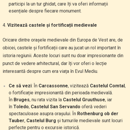
participi la un tur ghidat, care îți va oferi informații
esențiale despre fiecare monument.
Vizitează castele și fortificații medievale
Oricare dintre orașele medievale din Europa de Vest are, de
obicei, castele și fortificații care au jucat un rol important în
istoria regiunii. Aceste locuri sunt nu doar impresionante din
punct de vedere arhitectural, dar îți vor oferi o lecție
interesantă despre cum era viața în Evul Mediu.
Ce să vezi
: În
Carcassonne
, vizitează
Castelul Comtal
,
o fortificație impresionantă din perioada medievală.
În
Bruges
, nu rata vizita la
Castelul Gruuthuse
, iar
în
Toledo
,
Castelul San Servando
oferă vederi
spectaculoase asupra orașului. În
Rothenburg ob der
Tauber
,
Castelul Burg
și turnurile medievale sunt locuri
perfecte pentru o excursie istorică.