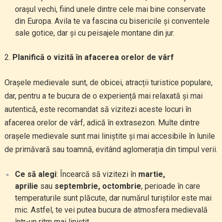
orașul vechi, fiind unele dintre cele mai bine conservate
din Europa. Avila te va fascina cu bisericile și conventele
sale gotice, dar și cu peisajele montane din jur.
Planifică o vizită în afacerea orelor de vârf
Orașele medievale sunt, de obicei, atracții turistice populare,
dar, pentru a te bucura de o experiență mai relaxată și mai
autentică, este recomandat să vizitezi aceste locuri în
afacerea orelor de vârf, adică în extrasezon. Multe dintre
orașele medievale sunt mai liniștite și mai accesibile în lunile
de primăvară sau toamnă, evitând aglomerația din timpul verii.
Ce să alegi
: Încearcă să vizitezi în
martie,
aprilie
sau
septembrie, octombrie
, perioade în care
temperaturile sunt plăcute, dar numărul turiștilor este mai
mic. Astfel, te vei putea bucura de atmosfera medievală
într-un ritm mai liniștit.