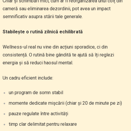
Chiar și schimbări mici, cum ar fi reorganizarea unui colț din
cameră sau eliminarea dezordinii, pot avea un impact
semnificativ asupra stării tale generale.
Stabilește o rutină zilnică echilibrată
Wellness-ul real nu vine din acțiuni sporadice, ci din
consistență. O rutină bine gândită te ajută să îți reglezi
energia și să reduci haosul mental.
Un cadru eficient include:
un program de somn stabil
momente dedicate mișcării (chiar și 20 de minute pe zi)
pauze regulate între activități
timp clar delimitat pentru relaxare