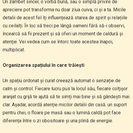
Un zâmbet sincer, o vorbă bună, sau o simplă privire de
apreciere pot transforma nu doar ziua cuiva, ci și a ta. Micile
detalii de acest fel îți influențează starea de spirit și relațiile
cu ceilalți. În loc să treci pe lângă oameni fără să-i observi,
încearcă să fii prezent și să oferi un moment de caldură și
atenție. Vei vedea cum se întorc toate acestea înapoi,
multiplicat.
Organizarea spațiului în care trăiești
Un spațiu ordonat și curat creează automat o senzație de
calm și control. Fiecare lucru pus la locul său, fiecare colțișor
aranjat cu grijă te ajută să te simți mai bine și să gândești mai
clar. Așadar, acordă atenție micilor detalii din casă: un suport
pentru chei, o floare pe masă sau o lumină caldă pot face
diferența între o zi obositoare și una plină de energie.