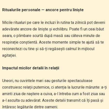
Ritualurile personale — ancore pentru liniște
Micile ritualuri pe care le incluzi în rutina ta zilnică pot deveni
adevărate ancore de liniște și echilibru. Poate fi un ceai băut
seara, o plimbare scurtă după masă sau câteva minute de
respirație conștientă. Aceste momente simple te ajută să te
reconectezi cu tine și să-ți regăsești calmul în mijlocul
agitației.
Impactul micilor detalii în relații
Uneori, nu cuvintele mari sau gesturile spectaculoase
construiesc relații puternice, ci atenția la lucrurile mărunte: a-ți
aminti ziua de naștere a cuiva, a-l întreba cum a fost ziua sau
a-l asculta cu adevărat. Aceste detalii transmit că îți pasă și
întăresc legăturile dintre oameni.