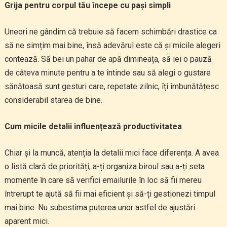
Grija pentru corpul tău începe cu pași simpli
Uneori ne gândim că trebuie să facem schimbări drastice ca
să ne simțim mai bine, însă adevărul este că și micile alegeri
contează. Să bei un pahar de apă dimineața, să iei o pauză
de câteva minute pentru a te întinde sau să alegi o gustare
sănătoasă sunt gesturi care, repetate zilnic, îți îmbunătățesc
considerabil starea de bine.
Cum micile detalii influențează productivitatea
Chiar și la muncă, atenția la detalii mici face diferența. A avea
o listă clară de priorități, a-ți organiza biroul sau a-ți seta
momente în care să verifici emailurile în loc să fii mereu
întrerupt te ajută să fii mai eficient și să-ți gestionezi timpul
mai bine. Nu subestima puterea unor astfel de ajustări
aparent mici.