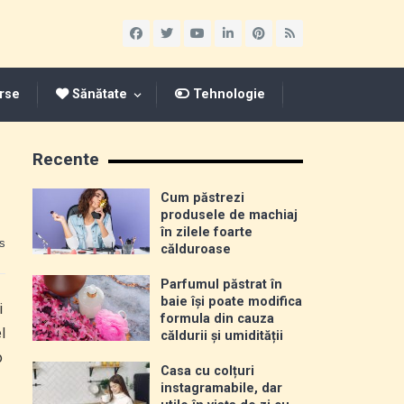
rse
Sănătate
Tehnologie
Recente
Cum păstrezi
produsele de machiaj
în zilele foarte
s
călduroase
Parfumul păstrat în
baie își poate modifica
i
formula din cauza
l
căldurii și umidității
o
Casa cu colțuri
instagramabile, dar