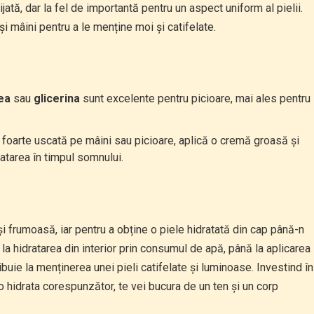
jată, dar la fel de importantă pentru un aspect uniform al pielii.
i mâini pentru a le menține moi și catifelate.
ea
sau
glicerina
sunt excelente pentru picioare, mai ales pentru
a foarte uscată pe mâini sau picioare, aplică o cremă groasă și
atarea în timpul somnului.
i frumoasă, iar pentru a obține o piele hidratată din cap până-n
la hidratarea din interior prin consumul de apă, până la aplicarea
ibuie la menținerea unei pieli catifelate și luminoase. Investind în
a o hidrata corespunzător, te vei bucura de un ten și un corp