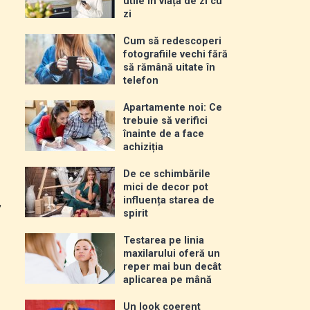
utile în viața de zi cu
zi
Cum să redescoperi
fotografiile vechi fără
să rămână uitate în
telefon
Apartamente noi: Ce
trebuie să verifici
înainte de a face
achiziția
ă
De ce schimbările
mici de decor pot
influența starea de
,
spirit
Testarea pe linia
maxilarului oferă un
reper mai bun decât
aplicarea pe mână
Un look coerent