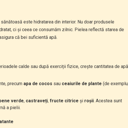
e sănătoasă este hidratarea din interior. Nu doar produsele
dratat, ci și ceea ce consumăm zilnic. Pielea reflectă starea de
asigura că bei suficientă apă.
perioadele calde sau după exerciții fizice, crește cantitatea de ap
ante, precum
apa de cocos
sau
ceaiurile de plante
(de exemplu
pene verde
,
castraveți
,
fructe citrice
și
roșii
. Acestea sunt
nă a pielii.
ratante