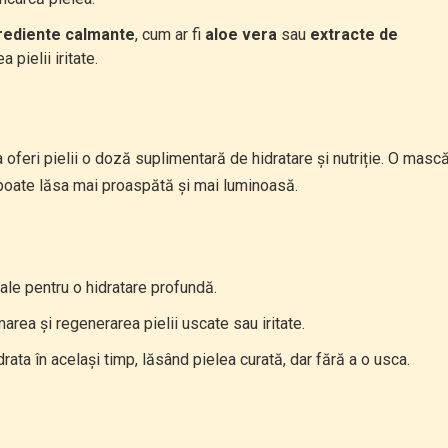
rediente calmante
, cum ar fi
aloe vera
sau
extracte de
a pielii iritate.
oferi pielii o doză suplimentară de hidratare și nutriție. O masc
 poate lăsa mai proaspătă și mai luminoasă.
ale pentru o hidratare profundă.
marea și regenerarea pielii uscate sau iritate.
drata în același timp, lăsând pielea curată, dar fără a o usca.