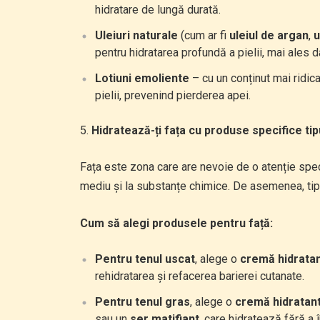
hidratare de lungă durată.
Uleiuri naturale
(cum ar fi
uleiul de argan
,
u
pentru hidratarea profundă a pielii, mai ales d
Lotiuni emoliente
– cu un conținut mai ridica
pielii, prevenind pierderea apei.
Hidratează-ți fața cu produse specifice tip
Fața este zona care are nevoie de o atenție spec
mediu și la substanțe chimice. De asemenea, tipu
Cum să alegi produsele pentru față:
Pentru tenul uscat
, alege o
cremă hidrata
rehidratarea și refacerea barierei cutanate.
Pentru tenul gras
, alege o
cremă hidratan
sau un
ser matifiant
, care hidratează fără a 