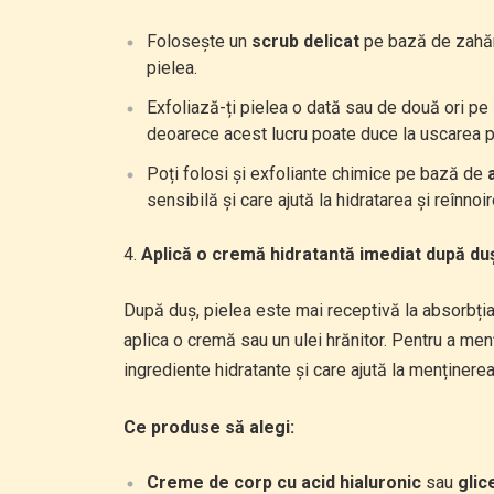
Folosește un
scrub delicat
pe bază de zahăr s
pielea.
Exfoliază-ți pielea o dată sau de două ori pe s
deoarece acest lucru poate duce la uscarea pi
Poți folosi și exfoliante chimice pe bază de
sensibilă și care ajută la hidratarea și reînnoir
Aplică o cremă hidratantă imediat după du
După duș, pielea este mai receptivă la absorbți
aplica o cremă sau un ulei hrănitor. Pentru a men
ingrediente hidratante și care ajută la menținerea
Ce produse să alegi:
Creme de corp cu acid hialuronic
sau
glic