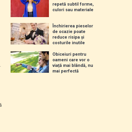
repetă subtil forme,
culori sau materiale
Închirierea pieselor
de ocazie poate
reduce risipa și
costurile inutile
Obiceiuri pentru
oameni care vor o
.
viață mai blândă, nu
mai perfectă
ă