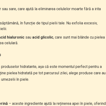
au sare, care ajută la eliminarea celulelor moarte fără a irita
ăptămână, în funcție de tipul pielii tale. Nu exfolia excesiv,
elii.
acid hialuronic
sau
acid glicolic
, care sunt mai blânde cu pielea
ea celulară.
ș
a produselor hidratante, așa că este momentul perfect pentru a
ține pielea hidratată pe tot parcursul zilei, alege produse care au
 umezelii în piele.
erină
– aceste ingrediente ajută la reținerea apei în piele, oferind