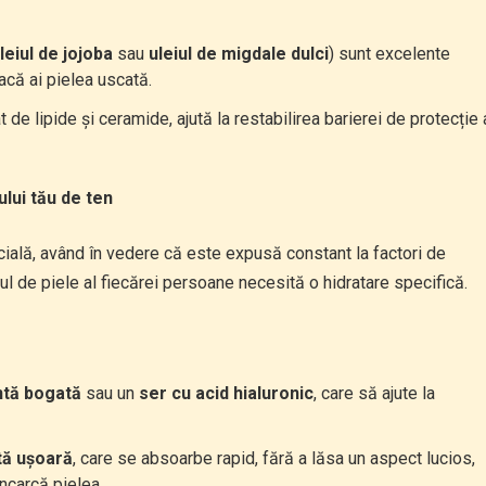
leiul de jojoba
sau
uleiul de migdale dulci
) sunt excelente
acă ai pielea uscată.
t de lipide și ceramide, ajută la restabilirea barierei de protecție 
ului tău de ten
ială, având în vedere că este expusă constant la factori de
l de piele al fiecărei persoane necesită o hidratare specifică.
ntă bogată
sau un
ser cu acid hialuronic
, care să ajute la
tă ușoară
, care se absoarbe rapid, fără a lăsa un aspect lucios,
încarcă pielea.