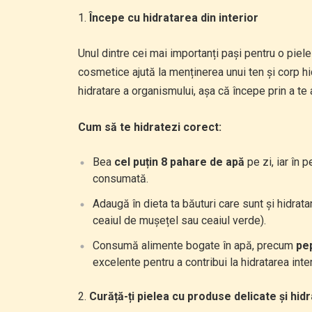
Începe cu hidratarea din interior
Unul dintre cei mai importanți pași pentru o piel
cosmetice ajută la menținerea unui ten și corp hi
hidratare a organismului, așa că începe prin a te 
Cum să te hidratezi corect:
Bea
cel puțin 8 pahare de apă
pe zi, iar în 
consumată.
Adaugă în dieta ta băuturi care sunt și hidrat
ceaiul de mușețel sau ceaiul verde).
Consumă alimente bogate în apă, precum
pe
excelente pentru a contribui la hidratarea inter
Curăță-ți pielea cu produse delicate și hid