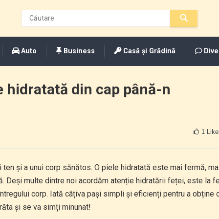
Auto
Business
Casă și Grădină
Dive
e hidratată din cap până-n
1
Like
 ten și a unui corp sănătos. O piele hidratată este mai fermă, ma
 Deși multe dintre noi acordăm atenție hidratării feței, este la fe
regului corp. Iată câțiva pași simpli și eficienți pentru a obține 
răta și se va simți minunat!