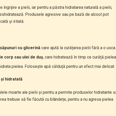
îngrijire a pielii, iar pentru a păstra hidratarea naturală a pielii,
deshidratează. Produsele agresive sau pe bază de alcool pot
ată și iritată.
săpunuri cu glicerină
care ajută la curățarea pielii fără a o usca.
de corp sau ulei de duș
, care hidratează în timp ce curăță pielea
idrata pielea. Folosește apă călduță pentru un efect mai delicat.
și hidratată
lele moarte ale pielii și pentru a permite produselor hidratante s
rea trebuie să fie făcută cu blândețe, pentru a nu agresa pielea.