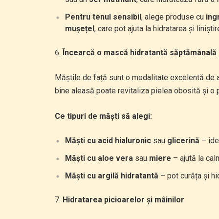
Pentru tenul sensibil
, alege produse cu
ing
mușețel
, care pot ajuta la hidratarea și liniștire
Încearcă o mască hidratantă săptămânală
Măștile de față sunt o modalitate excelentă de a 
bine aleasă poate revitaliza pielea obosită și o
Ce tipuri de măști să alegi:
Măști cu acid hialuronic
sau
glicerină
– ide
Măști cu aloe vera
sau
miere
– ajută la cal
Măști cu argilă hidratantă
– pot curăța și hi
Hidratarea picioarelor și mâinilor