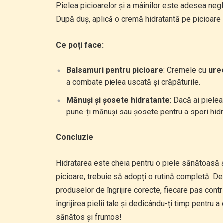
Pielea picioarelor și a mâinilor este adesea negli
După duș, aplică o cremă hidratantă pe picioare ș
Ce poți face:
Balsamuri pentru picioare
: Cremele cu
ure
a combate pielea uscată și crăpăturile.
Mănuși și șosete hidratante
: Dacă ai piele
pune-ți mănuși sau șosete pentru a spori hidr
Concluzie
Hidratarea este cheia pentru o piele sănătoasă ș
picioare, trebuie să adopți o rutină completă. De 
produselor de îngrijire corecte, fiecare pas contr
îngrijirea pielii tale și dedicându-ți timp pentru 
sănătos și frumos!