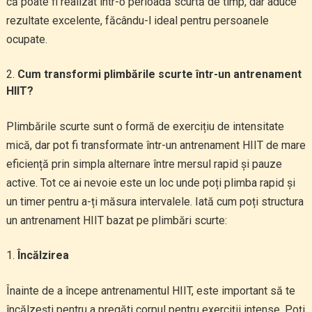
că poate fi realizat într-o perioadă scurtă de timp, dar aduce
rezultate excelente, făcându-l ideal pentru persoanele
ocupate.
Cum transformi plimbările scurte într-un antrenament
HIIT?
Plimbările scurte sunt o formă de exercițiu de intensitate
mică, dar pot fi transformate într-un antrenament HIIT de mare
eficiență prin simpla alternare între mersul rapid și pauze
active. Tot ce ai nevoie este un loc unde poți plimba rapid și
un timer pentru a-ți măsura intervalele. Iată cum poți structura
un antrenament HIIT bazat pe plimbări scurte:
Încălzirea
Înainte de a începe antrenamentul HIIT, este important să te
încălzești pentru a pregăti corpul pentru exerciții intense. Poți