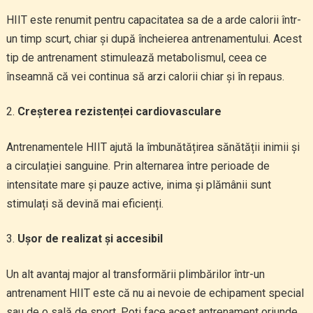
HIIT este renumit pentru capacitatea sa de a arde calorii într-
un timp scurt, chiar și după încheierea antrenamentului. Acest
tip de antrenament stimulează metabolismul, ceea ce
înseamnă că vei continua să arzi calorii chiar și în repaus.
Creșterea rezistenței cardiovasculare
Antrenamentele HIIT ajută la îmbunătățirea sănătății inimii și
a circulației sanguine. Prin alternarea între perioade de
intensitate mare și pauze active, inima și plămânii sunt
stimulați să devină mai eficienți.
Ușor de realizat și accesibil
Un alt avantaj major al transformării plimbărilor într-un
antrenament HIIT este că nu ai nevoie de echipament special
sau de o sală de sport. Poți face acest antrenament oriunde,