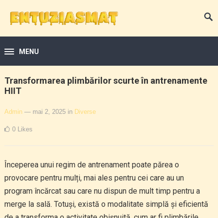
MENU
Transformarea plimbărilor scurte în antrenamente
HIIT
Admin
— mai 2, 2025
in
Diverse
0
Likes
Începerea unui regim de antrenament poate părea o
provocare pentru mulți, mai ales pentru cei care au un
program încărcat sau care nu dispun de mult timp pentru a
merge la sală. Totuși, există o modalitate simplă și eficientă
de a transforma o activitate obișnuită, cum ar fi plimbările,