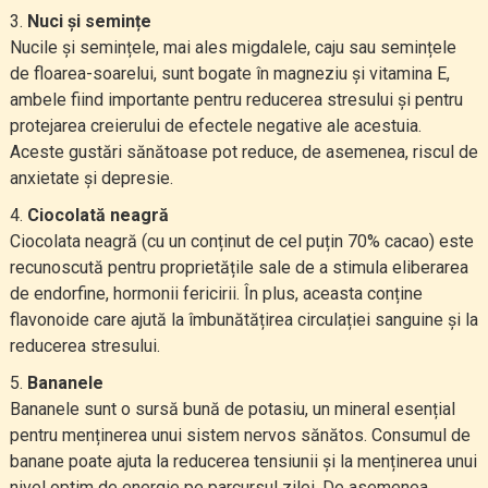
Nuci și semințe
Nucile și semințele, mai ales migdalele, caju sau semințele
de floarea-soarelui, sunt bogate în magneziu și vitamina E,
ambele fiind importante pentru reducerea stresului și pentru
protejarea creierului de efectele negative ale acestuia.
Aceste gustări sănătoase pot reduce, de asemenea, riscul de
anxietate și depresie.
Ciocolată neagră
Ciocolata neagră (cu un conținut de cel puțin 70% cacao) este
recunoscută pentru proprietățile sale de a stimula eliberarea
de endorfine, hormonii fericirii. În plus, aceasta conține
flavonoide care ajută la îmbunătățirea circulației sanguine și la
reducerea stresului.
Bananele
Bananele sunt o sursă bună de potasiu, un mineral esențial
pentru menținerea unui sistem nervos sănătos. Consumul de
banane poate ajuta la reducerea tensiunii și la menținerea unui
nivel optim de energie pe parcursul zilei. De asemenea,