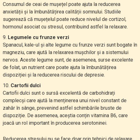
Consumul de ceai de mușețel poate ajuta la reducerea
anxietății și la îmbunătățirea calității somnului. Studiile
sugerează că mușețelul poate reduce nivelul de cortizol,
hormonul asociat cu stresul, contribuind astfel la relaxare.
Legumele cu frunze verzi
Spanacul, kale-ul și alte legume cu frunze verzi sunt bogate în
magneziu, care ajută la relaxarea mușchilor și a sistemului
nervos. Aceste legume sunt, de asemenea, surse excelente
de folat, un nutrient care poate ajuta la îmbunătățirea
dispoziției și la reducerea riscului de depresie.
Cartofii dulci
Cartofii dulci sunt o sursă excelentă de carbohidrați
complecși care ajută la menținerea unui nivel constant de
zahăr în sânge, prevenind astfel schimbările bruste de
dispoziție. De asemenea, aceștia conțin vitamina B6, care
joacă un rol important în producerea serotoninei.
Reducerea stresului nu se face doar prin tehnici de relaxare,