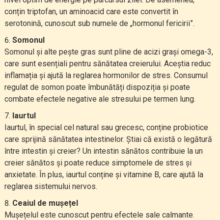
conțin triptofan, un aminoacid care este convertit în
serotonină, cunoscut sub numele de „hormonul fericirii”.
Somonul
Somonul și alte pește gras sunt pline de acizi grași omega-3,
care sunt esențiali pentru sănătatea creierului. Aceștia reduc
inflamația și ajută la reglarea hormonilor de stres. Consumul
regulat de somon poate îmbunătăți dispoziția și poate
combate efectele negative ale stresului pe termen lung.
Iaurtul
Iaurtul, în special cel natural sau grecesc, conține probiotice
care sprijină sănătatea intestinelor. Știai că există o legătură
între intestin și creier? Un intestin sănătos contribuie la un
creier sănătos și poate reduce simptomele de stres și
anxietate. În plus, iaurtul conține și vitamine B, care ajută la
reglarea sistemului nervos.
Ceaiul de mușețel
Mușețelul este cunoscut pentru efectele sale calmante.