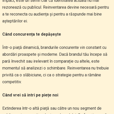
impact, este un semn clar că identitatea actuală nu mai
rezonează cu publicul. Reinventarea devine necesară pentru
a te reconecta cu audiența și pentru a răspunde mai bine
așteptărilor ei.
Când concurența te depășește
Într-o piață dinamică, brandurile concurente vin constant cu
abordări proaspete și moderne. Dacă brandul tău începe să
pară învechit sau irelevant în comparație cu altele, este
momentul să analizezi o schimbare. Reinventarea nu trebuie
privită ca o slăbiciune, ci ca o strategie pentru a rămâne
competitiv.
Când vrei să intri pe piețe noi
Extinderea într-o altă piață sau către un nou segment de