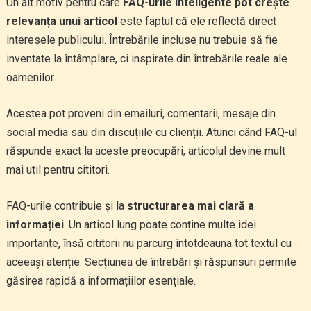
Un alt motiv pentru care
FAQ-urile inteligente pot crește
relevanța unui articol
este faptul că ele reflectă direct
interesele publicului. Întrebările incluse nu trebuie să fie
inventate la întâmplare, ci inspirate din întrebările reale ale
oamenilor.
Acestea pot proveni din emailuri, comentarii, mesaje din
social media sau din discuțiile cu clienții. Atunci când FAQ-ul
răspunde exact la aceste preocupări, articolul devine mult
mai util pentru cititori.
FAQ-urile contribuie și la
structurarea mai clară a
informației
. Un articol lung poate conține multe idei
importante, însă cititorii nu parcurg întotdeauna tot textul cu
aceeași atenție. Secțiunea de întrebări și răspunsuri permite
găsirea rapidă a informațiilor esențiale.