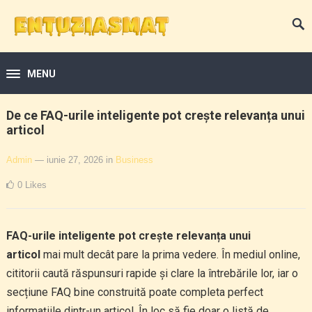
MENU
De ce FAQ-urile inteligente pot crește relevanța unui
articol
Admin
— iunie 27, 2026
in
Business
0
Likes
FAQ-urile inteligente pot crește relevanța unui
articol
mai mult decât pare la prima vedere. În mediul online,
cititorii caută răspunsuri rapide și clare la întrebările lor, iar o
secțiune FAQ bine construită poate completa perfect
informațiile dintr-un articol. În loc să fie doar o listă de