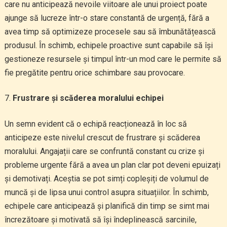
care nu anticipează nevoile viitoare ale unui proiect poate
ajunge să lucreze într-o stare constantă de urgență, fără a
avea timp să optimizeze procesele sau să îmbunătățească
produsul. În schimb, echipele proactive sunt capabile să își
gestioneze resursele și timpul într-un mod care le permite să
fie pregătite pentru orice schimbare sau provocare.
Frustrare și scăderea moralului echipei
Un semn evident că o echipă reacționează în loc să
anticipeze este nivelul crescut de frustrare și scăderea
moralului. Angajații care se confruntă constant cu crize și
probleme urgente fără a avea un plan clar pot deveni epuizați
și demotivați. Aceștia se pot simți copleșiți de volumul de
muncă și de lipsa unui control asupra situațiilor. În schimb,
echipele care anticipează și planifică din timp se simt mai
încrezătoare și motivată să își îndeplinească sarcinile,