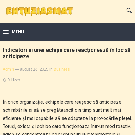
MENU
Indicatori ai unei echipe care reacționează în loc să
anticipeze
Admin
— august 18, 2025
in
Business
0
Likes
În orice organizație, echipele care reușesc să anticipeze
schimbările și să se pregătească din timp sunt mult mai
eficiente și mai capabile să se adapteze la provocările pieței.
Totuși, există și echipe care funcționează într-un mod reactiv,
adică se concentrează pe răspunsuri la evenimentele și