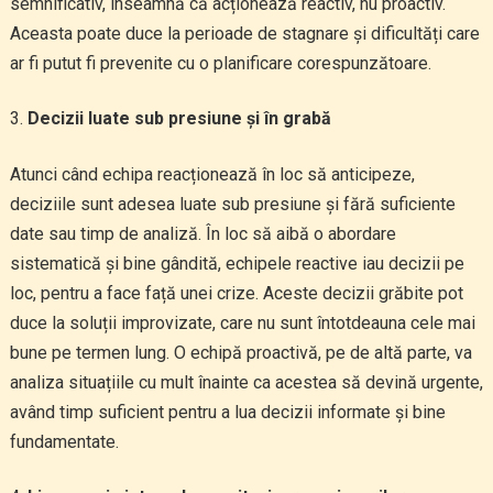
semnificativ, înseamnă că acționează reactiv, nu proactiv.
Aceasta poate duce la perioade de stagnare și dificultăți care
ar fi putut fi prevenite cu o planificare corespunzătoare.
Decizii luate sub presiune și în grabă
Atunci când echipa reacționează în loc să anticipeze,
deciziile sunt adesea luate sub presiune și fără suficiente
date sau timp de analiză. În loc să aibă o abordare
sistematică și bine gândită, echipele reactive iau decizii pe
loc, pentru a face față unei crize. Aceste decizii grăbite pot
duce la soluții improvizate, care nu sunt întotdeauna cele mai
bune pe termen lung. O echipă proactivă, pe de altă parte, va
analiza situațiile cu mult înainte ca acestea să devină urgente,
având timp suficient pentru a lua decizii informate și bine
fundamentate.