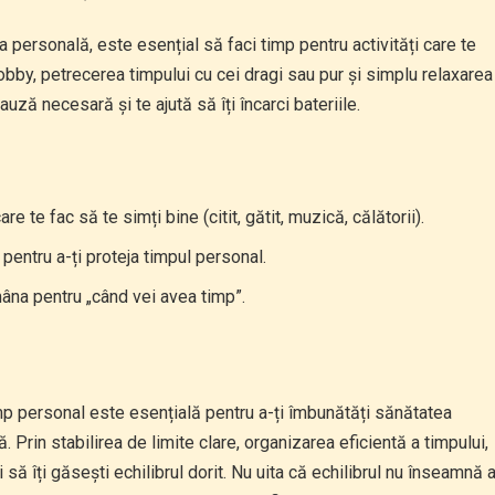
ța personală, este esențial să faci timp pentru activități care te
 hobby, petrecerea timpului cu cei dragi sau pur și simplu relaxarea
ză necesară și te ajută să îți încarci bateriile.
are te fac să te simți bine (citit, gătit, muzică, călătorii).
ntru a-ți proteja timpul personal.
amâna pentru „când vei avea timp”.
imp personal este esențială pentru a-ți îmbunătăți sănătatea
ă. Prin stabilirea de limite clare, organizarea eficientă a timpului,
 să îți găsești echilibrul dorit. Nu uita că echilibrul nu înseamnă 