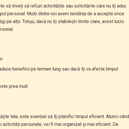
te să înveți să refuzi activitățile sau solicitările care nu îți aduc
mpul personal. Mulți dintre noi avem tendința de a accepta orice
 pe alții. Totuși, dacă nu îți stabilești limite clare, acest lucru
rsonal.
u.
 aduce beneficii pe termen lung sau dacă îți va afecta timpul
este prea mult.
țile tale, este esențial să îți planifici timpul eficient. Atunci când
i activități personale, vei fi mai organizat și mai eficient. De