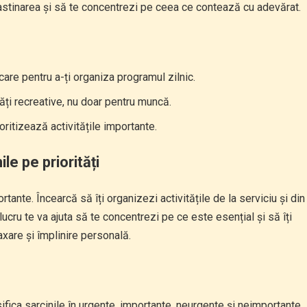
rastinarea și să te concentrezi pe ceea ce contează cu adevărat.
are pentru a-ți organiza programul zilnic.
ăți recreative, nu doar pentru muncă.
ritizează activitățile importante.
le pe priorități
tante. Încearcă să îți organizezi activitățile de la serviciu și din
lucru te va ajuta să te concentrezi pe ce este esențial și să îți
laxare și împlinire personală.
ica sarcinile în urgente, importante, neurgente și neimportante.