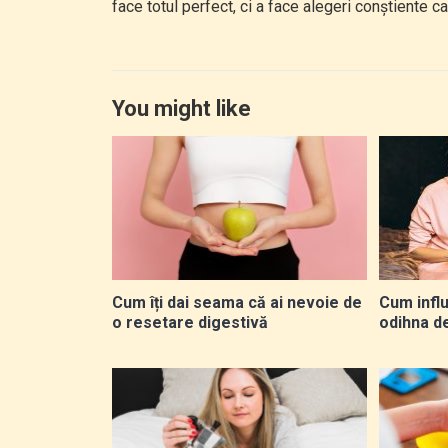
face totul perfect, ci a face alegeri conștiente car
You might like
Cum îți dai seama că ai nevoie de
Cum infl
o resetare digestivă
odihna d