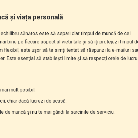
ncă și viața personală
 echilibru sănătos este să separi clar timpul de muncă de cel
i bine pe fiecare aspect al vieții tale și să îți protejezi timpul d
 flexibil, este ușor să te simți tentat să răspunzi la e-mailuri sa
iber. Este esențial să stabilești limite și să respecți orele de lucru
 mai mult posibil.
ii, chiar dacă lucrezi de acasă.
le de muncă și nu te mai gândi la sarcinile de serviciu.