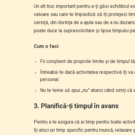
Un alt truc important pentru a-ți găsi echilibrul es
valoare sau care te împiedică să îți protejezi ti
cerință, din dorința de a ajuta sau de a nu dezamăgi
poate duce la suprasolicitare și lipsa timpului pe
Cum o faci:
Fii conștient de propriile limite și de timpul tă
Întreabă-te dacă activitatea respectivă îți va
personal.
Nu te teme să spui „nu” atunci când simți că 
3.
Planifică-ți timpul în avans
Pentru a te asigura că ai timp pentru toate activită
îți aloci un timp specific pentru muncă, relaxare ș