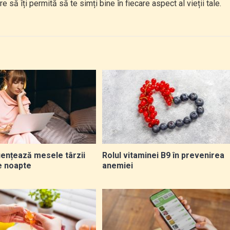
e să îți permită să te simți bine în fiecare aspect al vieții tale.
uențează mesele târzii
Rolul vitaminei B9 în prevenirea
e noapte
anemiei