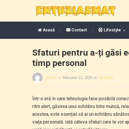
Acasă
Contact
Lifestyle
Sfaturi pentru a-ți găsi 
timp personal
Admin
— februarie 12, 2025
in
Sănătate
Într-o eră în care tehnologia face posibilă cone
ritm alert, găsirea unui echilibru între muncă, r
acestea, este esențial să ai un echilibru sănătos,
viața personală. Iată câteva sfaturi care te vor 