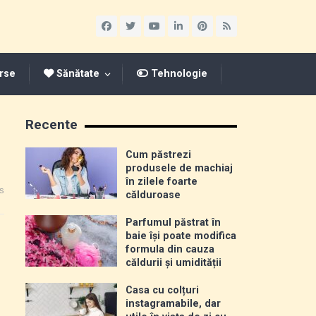
rse
Sănătate
Tehnologie
Recente
Cum păstrezi
produsele de machiaj
în zilele foarte
s
călduroase
Parfumul păstrat în
baie își poate modifica
formula din cauza
căldurii și umidității
Casa cu colțuri
instagramabile, dar