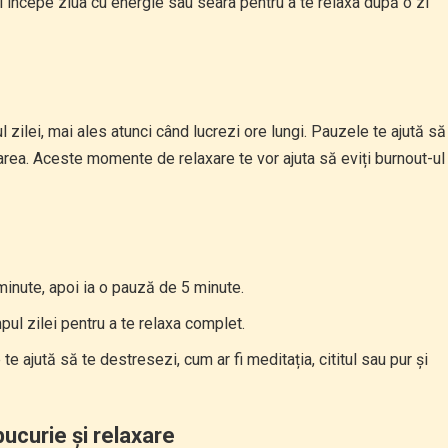
i începe ziua cu energie sau seara pentru a te relaxa după o zi
 zilei, mai ales atunci când lucrezi ore lungi. Pauzele te ajută să
trarea. Aceste momente de relaxare te vor ajuta să eviți burnout-ul
nute, apoi ia o pauză de 5 minute.
pul zilei pentru a te relaxa complet.
e ajută să te destresezi, cum ar fi meditația, cititul sau pur și
bucurie și relaxare