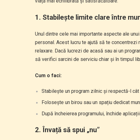
viață mai echilibrată și satisfăcătoare.
1.
Stabilește limite clare între mu
Unul dintre cele mai importante aspecte ale unui
personal. Acest lucru te ajută să te concentrezi ma
relaxare. Dacă lucrezi de acasă sau ai un program
să verifici sarcini de serviciu chiar și în timpul l
Cum o faci:
Stabilește un program zilnic și respectă-l cât
Folosește un birou sau un spațiu dedicat munc
După încheierea programului, închide aplicații
2.
Învață să spui „nu”