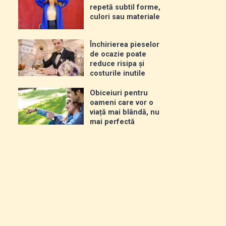
repetă subtil forme,
culori sau materiale
Închirierea pieselor
de ocazie poate
reduce risipa și
costurile inutile
Obiceiuri pentru
oameni care vor o
viață mai blândă, nu
mai perfectă