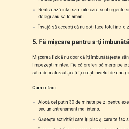
Realizează întâi sarcinile care sunt urgente ș
delegi sau să le amâni.
Învață să accepți că nu poți face totul într-o z
5.
Fă mișcare pentru a-ți îmbunătăț
Mișcarea fizică nu doar că îți îmbunătățește sănă
limpezești mintea. Fie că preferi să mergi pe jos,
să reduci stresul și să îți crești nivelul de energi
Cum o faci:
Alocă cel puțin 30 de minute pe zi pentru exer
sau un antrenament mai intens.
Găsește activități care îți plac și care te fac s