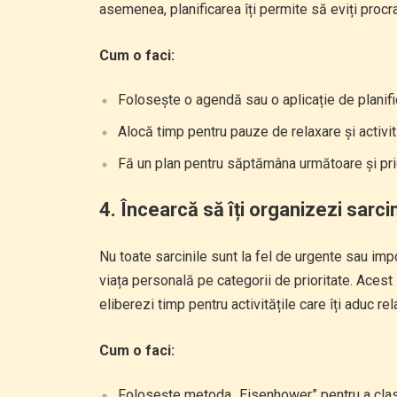
asemenea, planificarea îți permite să eviți proc
Cum o faci:
Folosește o agendă sau o aplicație de planific
Alocă timp pentru pauze de relaxare și activit
Fă un plan pentru săptămâna următoare și prio
4.
Încearcă să îți organizezi sarcini
Nu toate sarcinile sunt la fel de urgente sau impor
viața personală pe categorii de prioritate. Acest 
eliberezi timp pentru activitățile care îți aduc re
Cum o faci:
Folosește metoda „Eisenhower” pentru a clasif