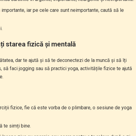
i importante, iar pe cele care sunt neimportante, caută să le
i.
i starea fizică și mentală
tatea, dar te ajută și să te deconectezi de la muncă și să îți
 să faci jogging sau să practici yoga, activitățile fizice te ajută
e.
ciții fizice, fie că este vorba de o plimbare, o sesiune de yoga
ă te simți bine.