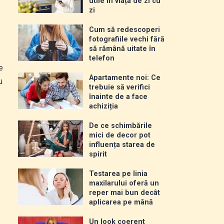
utile în viața de zi cu
zi
Cum să redescoperi
fotografiile vechi fără
să rămână uitate în
telefon
e
Apartamente noi: Ce
u
trebuie să verifici
.
înainte de a face
achiziția
De ce schimbările
mici de decor pot
influența starea de
spirit
Testarea pe linia
maxilarului oferă un
reper mai bun decât
aplicarea pe mână
Un look coerent