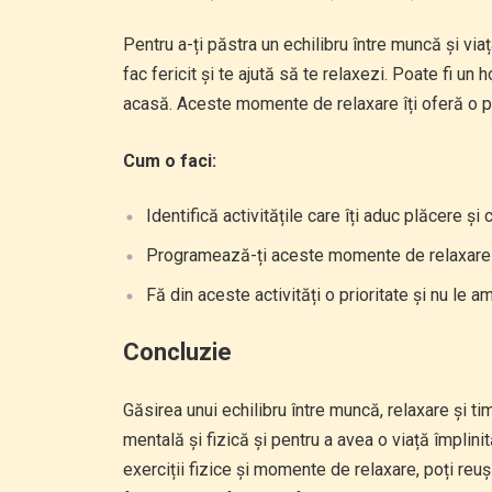
Pentru a-ți păstra un echilibru între muncă și via
fac fericit și te ajută să te relaxezi. Poate fi un
acasă. Aceste momente de relaxare îți oferă o pau
Cum o faci:
Identifică activitățile care îți aduc plăcere și c
Programează-ți aceste momente de relaxare pe
Fă din aceste activități o prioritate și nu le 
Concluzie
Găsirea unui echilibru între muncă, relaxare și t
mentală și fizică și pentru a avea o viață împlinit
exerciții fizice și momente de relaxare, poți reuși