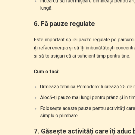
Încearcă să faci mișcare dimineața pentru a-ț
lungă.
6.
Fă pauze regulate
Este important să iei pauze regulate pe parcursul
îți refaci energia și să îți îmbunătățești concen
și să te asiguri că ai suficient timp pentru tine.
Cum o faci:
Urmează tehnica Pomodoro: lucrează 25 de mi
Alocă-ți pauze mai lungi pentru prânz și în tim
Folosește aceste pauze pentru activități care t
simplu o plimbare.
7.
Găsește activități care îți aduc 