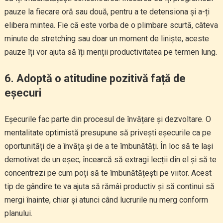
pauze la fiecare oră sau două, pentru a te detensiona și a-ți
elibera mintea. Fie că este vorba de o plimbare scurtă, câteva
minute de stretching sau doar un moment de liniște, aceste
pauze îți vor ajuta să îți menții productivitatea pe termen lung.
6.
Adoptă o atitudine pozitivă față de
eșecuri
Eșecurile fac parte din procesul de învățare și dezvoltare. O
mentalitate optimistă presupune să privești eșecurile ca pe
oportunități de a învăța și de a te îmbunătăți. În loc să te lași
demotivat de un eșec, încearcă să extragi lecții din el și să te
concentrezi pe cum poți să te îmbunătățești pe viitor. Acest
tip de gândire te va ajuta să rămâi productiv și să continui să
mergi înainte, chiar și atunci când lucrurile nu merg conform
planului.