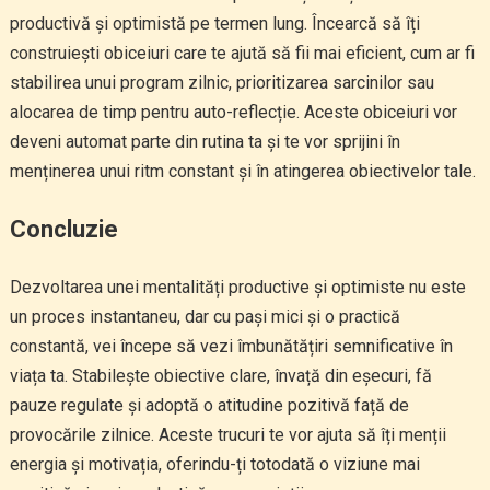
productivă și optimistă pe termen lung. Încearcă să îți
construiești obiceiuri care te ajută să fii mai eficient, cum ar fi
stabilirea unui program zilnic, prioritizarea sarcinilor sau
alocarea de timp pentru auto-reflecție. Aceste obiceiuri vor
deveni automat parte din rutina ta și te vor sprijini în
menținerea unui ritm constant și în atingerea obiectivelor tale.
Concluzie
Dezvoltarea unei mentalități productive și optimiste nu este
un proces instantaneu, dar cu pași mici și o practică
constantă, vei începe să vezi îmbunătățiri semnificative în
viața ta. Stabilește obiective clare, învață din eșecuri, fă
pauze regulate și adoptă o atitudine pozitivă față de
provocările zilnice. Aceste trucuri te vor ajuta să îți menții
energia și motivația, oferindu-ți totodată o viziune mai