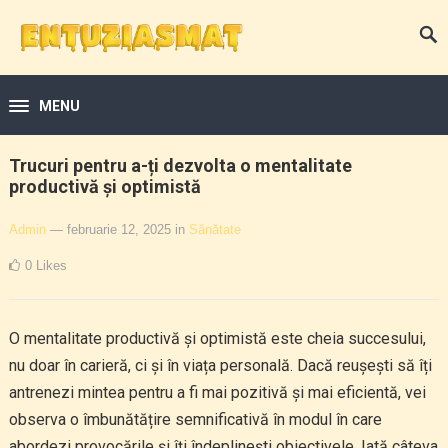
MENU
Trucuri pentru a-ți dezvolta o mentalitate
productivă și optimistă
Admin
— februarie 12, 2025
in
Sănătate
0
Likes
O mentalitate productivă și optimistă este cheia succesului,
nu doar în carieră, ci și în viața personală. Dacă reușești să îți
antrenezi mintea pentru a fi mai pozitivă și mai eficientă, vei
observa o îmbunătățire semnificativă în modul în care
abordezi provocările și îți îndeplinești obiectivele. Iată câteva