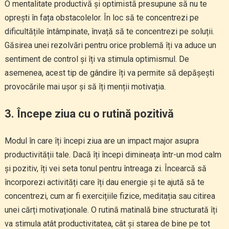
O mentalitate productivă și optimistă presupune să nu te
oprești în fața obstacolelor. În loc să te concentrezi pe
dificultățile întâmpinate, învață să te concentrezi pe soluții.
Găsirea unei rezolvări pentru orice problemă îți va aduce un
sentiment de control și îți va stimula optimismul. De
asemenea, acest tip de gândire îți va permite să depășești
provocările mai ușor și să îți menții motivația.
3.
Începe ziua cu o rutină pozitivă
Modul în care îți începi ziua are un impact major asupra
productivității tale. Dacă îți începi dimineața într-un mod calm
și pozitiv, îți vei seta tonul pentru întreaga zi. Încearcă să
încorporezi activități care îți dau energie și te ajută să te
concentrezi, cum ar fi exercițiile fizice, meditația sau citirea
unei cărți motivaționale. O rutină matinală bine structurată îți
va stimula atât productivitatea, cât și starea de bine pe tot